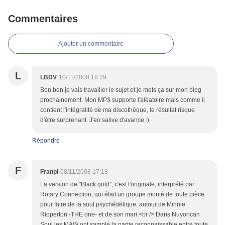
Commentaires
Ajouter un commentaire
L
LBDV
10/11/2008 18:29
Bon ben je vais travailler le sujet et je mets ça sur mon blog
prochainement. Mon MP3 supporte l'aléatoire mais comme il
contient l'intégralité de ma discothèque, le résultat risque
d'être surprenant. J'en salive d'avance :)
Répondre
F
Franpi
08/11/2008 17:18
La version de "Black gold", c'est l'originale, interprété par
Rotary Connection, qui était un groupe monté de toute pièce
pour faire de la soul psychédélique, autour de Minnie
Ripperton -THE one- et de son mari.<br /> Dans Nuyorican
Soul les MAW ont samplé la partie reconnaissable entre toute