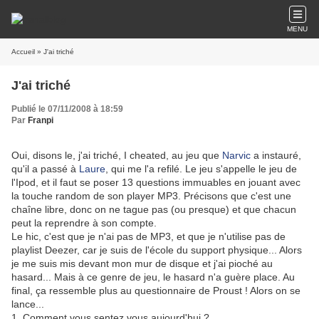
MENU
Accueil
» J'ai triché
J'ai triché
Publié le 07/11/2008 à 18:59
Par
Franpi
Oui, disons le, j'ai triché, I cheated, au jeu que
Narvic
a instauré,
qu'il a passé à
Laure
, qui me l'a refilé. Le jeu s'appelle le jeu de
l'Ipod, et il faut se poser 13 questions immuables en jouant avec
la touche random de son player MP3. Précisons que c'est une
chaîne libre, donc on ne tague pas (ou presque) et que chacun
peut la reprendre à son compte.
Le hic, c'est que je n'ai pas de MP3, et que je n'utilise pas de
playlist Deezer, car je suis de l'école du support physique... Alors
je me suis mis devant mon mur de disque et j'ai pioché au
hasard... Mais à ce genre de jeu, le hasard n'a guère place. Au
final, ça ressemble plus au questionnaire de Proust ! Alors on se
lance...
1. Comment vous sentez vous aujourd'hui ?