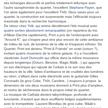
ses échanges discursifs et parfois totalement tellurique avec
l'autre saxophoniste du quartet, l'excellent
Stéphane Payen
, que
l'on aime également pour l'excellent Thôt. Deux saxes pour un
quartet, la construction est surprenante mais l'efficacité toujours
maximale dans la recherche harmonique...
De retour chez
Yolk
, qui anime décidément l'été musical avec
quatre sorties absolument remarquables
(on reparlera du trio
d'Alban Darche rapidement), Print a pris de l'embonpoint avec
"Around K", qui s'inspire peut etre plus encore de cette ambiance
de milieu de nuit, de lumières de la ville et d'espaces infinies. De
Quartet, Print est devenu "Print & Friends" en octet (octurn ?),
invitant quatre musiciens de la même galaxie. Il y a l'excellent
claviériste
Jozef Dumoulin
qui officie dans la même mouvance
depuis longtemps (Octurn, Benzine, Magic Malik...) qui apporte
un son électrique qui rajoute de l'urbain à ce son issu des
hauteurs de la ville, faites d'ambiance et de crudités des lumières
au néon, s'alliant dans cette électricité avec le guitariste Gilles
Coronado (le gros Cube, Thôt, Caroline...) toujours à propos. la
dimension de ces deux musiciens donnent à Print plus d'ampleur,
et moins de sécheresse dans le propos initial du quartet.
La musique de Cathala devient labyrinthique, profonde et
luxuriante, d'autant que deux soufflants belges supplémentaires
avec le trompettiste Laurent Blondiau (le gros cube, Mâäk's