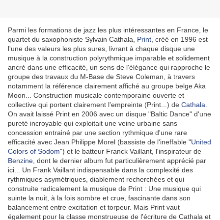
Parmi les formations de jazz les plus intéressantes en France, le
quartet du saxophoniste Sylvain Cathala,
Print
, créé en 1996 est
l'une des valeurs les plus sures, livrant à chaque disque une
musique à la construction polyrythmique imparable et solidement
ancré dans une efficacité, un sens de l'élégance qui rapproche le
groupe des travaux du M-Base de Steve Coleman, à travers
notamment la référence clairement affiché au groupe belge Aka
Moon... Construction musicale contemporaine ouverte et
collective qui portent clairement l'empreinte (Print...) de
Cathala
.
On avait laissé Print en 2006 avec un disque "Baltic Dance" d'une
pureté incroyable qui exploitait une veine urbaine sans
concession entrainé par une section rythmique d'une rare
efficacité avec Jean Philippe Morel (bassiste de l'ineffable "
United
Colors of Sodom
") et le batteur Franck Vaillant, l'inspirateur de
Benzine
, dont le dernier album fut particulièrement apprécié par
ici... Un Frank Vaillant indispensable dans la complexité des
rythmiques asymétriques, diablement recherchées et qui
construite radicalement la musique de Print : Une musique qui
suinte la nuit, à la fois sombre et crue, fascinante dans son
balancement entre excitation et torpeur. Mais Print vaut
également pour la classe monstrueuse de l'écriture de Cathala et