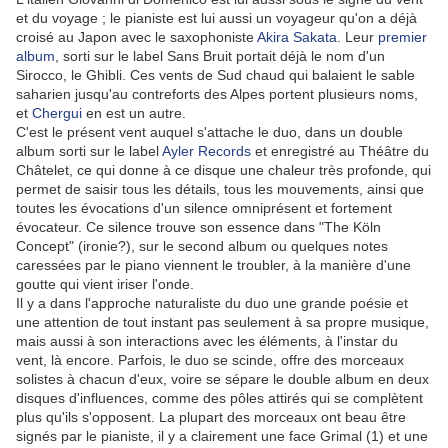
et du voyage ; le pianiste est lui aussi un voyageur qu'on a déjà
croisé au Japon avec le saxophoniste
Akira Sakata
. Leur
premier
album
, sorti sur le label Sans Bruit portait déjà le nom d'un
Sirocco, le Ghibli. Ces vents de Sud chaud qui balaient le sable
saharien jusqu'au contreforts des Alpes portent plusieurs noms,
et
Chergui
en est un autre.
C'est le présent vent auquel s'attache le duo, dans un double
album sorti sur le label
Ayler Records
et enregistré au Théâtre du
Châtelet, ce qui donne à ce disque une chaleur très profonde, qui
permet de saisir tous les détails, tous les mouvements, ainsi que
toutes les évocations d'un silence omniprésent et fortement
évocateur. Ce silence trouve son essence dans "The Köln
Concept" (ironie?), sur le second album ou quelques notes
caressées par le piano viennent le troubler, à la manière d'une
goutte qui vient iriser l'onde.
Il y a dans l'approche naturaliste du duo une grande poésie et
une attention de tout instant pas seulement à sa propre musique,
mais aussi à son interactions avec les éléments, à l'instar du
vent, là encore. Parfois, le duo se scinde, offre des morceaux
solistes à chacun d'eux, voire se sépare le double album en deux
disques d'influences, comme des pôles attirés qui se complètent
plus qu'ils s'opposent. La plupart des morceaux ont beau être
signés par le pianiste, il y a clairement une face Grimal (1) et une