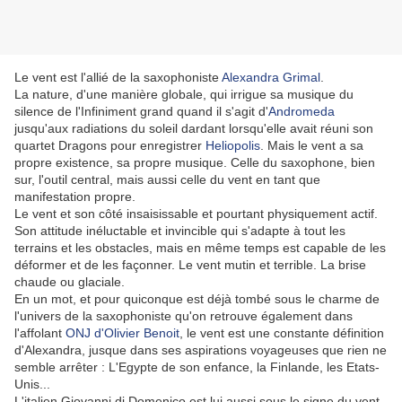
Le vent est l'allié de la saxophoniste
Alexandra Grimal
.
La nature, d'une manière globale, qui irrigue sa musique du
silence de l'Infiniment grand quand il s'agit d'
Andromeda
jusqu'aux radiations du soleil dardant lorsqu'elle avait réuni son
quartet Dragons pour enregistrer
Heliopolis
. Mais le vent a sa
propre existence, sa propre musique. Celle du saxophone, bien
sur, l'outil central, mais aussi celle du vent en tant que
manifestation propre.
Le vent et son côté insaisissable et pourtant physiquement actif.
Son attitude inéluctable et invincible qui s'adapte à tout les
terrains et les obstacles, mais en même temps est capable de les
déformer et de les façonner. Le vent mutin et terrible. La brise
chaude ou glaciale.
En un mot, et pour quiconque est déjà tombé sous le charme de
l'univers de la saxophoniste qu'on retrouve également dans
l'affolant
ONJ d'Olivier Benoit
, le vent est une constante définition
d'Alexandra, jusque dans ses aspirations voyageuses que rien ne
semble arrêter : L'Egypte de son enfance, la Finlande, les Etats-
Unis...
L'italien Giovanni di Domenico est lui aussi sous le signe du vent