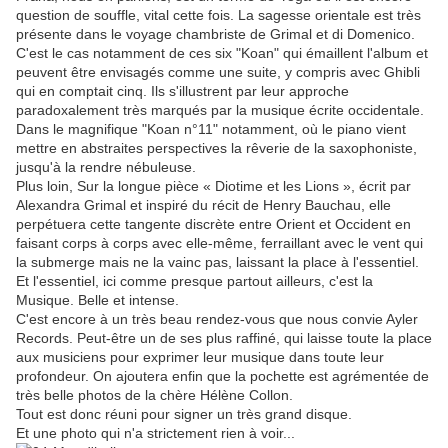
question de souffle, vital cette fois. La sagesse orientale est très
présente dans le voyage chambriste de Grimal et di Domenico.
C'est le cas notamment de ces six "Koan" qui émaillent l'album et
peuvent être envisagés comme une suite, y compris avec Ghibli
qui en comptait cinq. Ils s'illustrent par leur approche
paradoxalement très marqués par la musique écrite occidentale.
Dans le magnifique "Koan n°11" notamment, où le piano vient
mettre en abstraites perspectives la rêverie de la saxophoniste,
jusqu'à la rendre nébuleuse.
Plus loin, Sur la longue pièce « Diotime et les Lions », écrit par
Alexandra Grimal et inspiré du récit de Henry Bauchau, elle
perpétuera cette tangente discrète entre Orient et Occident en
faisant corps à corps avec elle-même, ferraillant avec le vent qui
la submerge mais ne la vainc pas, laissant la place à l'essentiel.
Et l'essentiel, ici comme presque partout ailleurs, c'est la
Musique. Belle et intense.
C'est encore à un très beau rendez-vous que nous convie Ayler
Records. Peut-être un de ses plus raffiné, qui laisse toute la place
aux musiciens pour exprimer leur musique dans toute leur
profondeur. On ajoutera enfin que la pochette est agrémentée de
très belle photos de la chère Hélène Collon.
Tout est donc réuni pour signer un très grand disque.
Et une photo qui n'a strictement rien à voir...