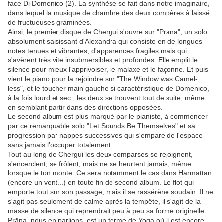
face Di Domenico (2). La synthèse se fait dans notre imaginaire,
dans lequel la musique de chambre des deux compères à laissé
de fructueuses graminées.
Ainsi, le premier disque de Chergui s'ouvre sur "Prāna", un solo
absolument saisissant d'Alexandra qui consiste en de longues
notes tenues et vibrantes, d'apparences fragiles mais qui
s'avèrent très vite insubmersibles et profondes. Elle emplit le
silence pour mieux l'apprivoiser, le malaxe et le façonne. Et puis
vient le piano pour la rejoindre sur "The Window was Camel-
less", et le toucher main gauche si caractéristique de Domenico,
à la fois lourd et sec ; les deux se trouvent tout de suite, même
en semblant partir dans des directions opposées.
Le second album est plus marqué par le pianiste, à commencer
par ce remarquable solo "Let Sounds Be Themselves" et sa
progression par nappes successives qui s'empare de l'espace
sans jamais l'occuper totalement.
Tout au long de Chergui les deux comparses se rejoignent,
s'encerclent, se frôlent, mais ne se heurtent jamais, même
lorsque le ton monte. Ce sera notamment le cas dans Harmattan
(encore un vent...) en toute fin de second album. Le flot qui
emporte tout sur son passage, mais il se rassérène soudain. Il ne
s'agit pas seulement de calme après la tempête, il s'agit de la
masse de silence qui reprendrait peu à peu sa forme originelle.
Prāna, nous en parlions, est un terme de Yoga où il est encore