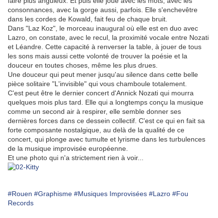
faire plus anguleux. Et puis elle joue avec les mots, avec les
consonnances, avec la gorge aussi, parfois. Elle s'enchevêtre
dans les cordes de Kowald, fait feu de chaque bruit.
Dans "Laz Koz", le morceau inaugural où elle est en duo avec
Lazro, on constate, avec le recul, la proximité vocale entre Nozati
et Léandre. Cette capacité à renverser la table, à jouer de tous
les sons mais aussi cette volonté de trouver la poésie et la
douceur en toutes choses, même les plus drues.
Une douceur qui peut mener jusqu'au silence dans cette belle
pièce solitaire "L'invisible" qui vous chamboule totalement.
C'est peut être le dernier concert d'Annick Nozati qui mourra
quelques mois plus tard. Elle qui a longtemps conçu la musique
comme un second air à respirer, elle semble donner ses
dernières forces dans ce dessein collectif. C'est ce qui en fait sa
forte composante nostalgique, au delà de la qualité de ce
concert, qui plonge avec tumulte et lyrisme dans les turbulences
de la musique improvisée européenne.
Et une photo qui n'a strictement rien à voir...
#Rouen
#Graphisme
#Musiques Improvisées
#Lazro
#Fou
Records