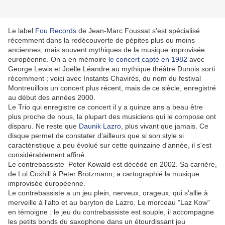
Le label
Fou Records
de Jean-Marc Foussat s'est spécialisé
récemment dans la redécouverte de pépites plus ou moins
anciennes, mais souvent mythiques de la musique improvisée
européenne. On a en mémoire
le concert capté en 1982
avec
George Lewis et Joëlle Léandre au mythique théâtre Dunois sorti
récemment ; voici avec Instants Chavirés, du nom du festival
Montreuillois un concert plus récent, mais de ce siècle, enregistré
au début des années 2000.
Le Trio qui enregistre ce concert il y a quinze ans a beau être
plus proche de nous, la plupart des musiciens qui le compose ont
disparu. Ne reste que
Daunik Lazro
, plus vivant que jamais. Ce
disque permet de constater d'ailleurs que si son style si
caractéristique a peu évolué sur cette quinzaine d'année, il s'est
considérablement affiné.
Le contrebassiste Peter Kowald est décédé en 2002. Sa carrière,
de Lol Coxhill à Peter Brötzmann, a cartographié la musique
improvisée européenne.
Le contrebassiste a un jeu plein, nerveux, orageux, qui s'allie à
merveille à l'alto et au baryton de Lazro. Le morceau "Laz Kow"
en témoigne : le jeu du contrebassiste est souple, il accompagne
les petits bonds du saxophone dans un étourdissant jeu