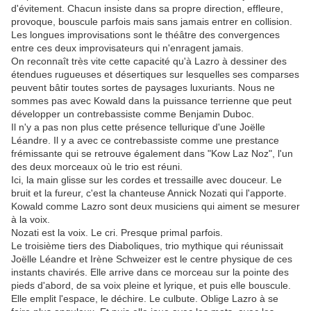
d'évitement. Chacun insiste dans sa propre direction, effleure,
provoque, bouscule parfois mais sans jamais entrer en collision.
Les longues improvisations sont le théâtre des convergences
entre ces deux improvisateurs qui n'enragent jamais.
On reconnaît très vite cette capacité qu'à Lazro à dessiner des
étendues rugueuses et désertiques sur lesquelles ses comparses
peuvent bâtir toutes sortes de paysages luxuriants. Nous ne
sommes pas avec Kowald dans la puissance terrienne que peut
développer un contrebassiste comme Benjamin Duboc.
Il n'y a pas non plus cette présence tellurique d'une Joëlle
Léandre. Il y a avec ce contrebassiste comme une prestance
frémissante qui se retrouve également dans "Kow Laz Noz", l'un
des deux morceaux où le trio est réuni.
Ici, la main glisse sur les cordes et tressaille avec douceur. Le
bruit et la fureur, c'est la chanteuse Annick Nozati qui l'apporte.
Kowald comme Lazro sont deux musiciens qui aiment se mesurer
à la voix.
Nozati est la voix. Le cri. Presque primal parfois.
Le troisième tiers des Diaboliques, trio mythique qui réunissait
Joëlle Léandre et Irène Schweizer est le centre physique de ces
instants chavirés. Elle arrive dans ce morceau sur la pointe des
pieds d'abord, de sa voix pleine et lyrique, et puis elle bouscule.
Elle emplit l'espace, le déchire. Le culbute. Oblige Lazro à se