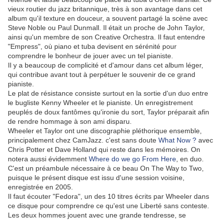
vieux routier du jazz britannique, très à son avantage dans cet
album qu'il texture en douceur, a souvent partagé la scène avec
Steve Noble ou Paul Dunmall. Il était un proche de John Taylor,
ainsi qu'un membre de son Creative Orchestra. Il faut entendre
"Empress", où piano et tuba devisent en sérénité pour
comprendre le bonheur de jouer avec un tel pianiste.
Il y a beaucoup de complicité et d'amour dans cet album léger,
qui contribue avant tout à perpétuer le souvenir de ce grand
pianiste.
Le plat de résistance consiste surtout en la sortie d'un duo entre
le bugliste Kenny Wheeler et le pianiste. Un enregistrement
peuplés de doux fantômes qu'ironie du sort, Taylor préparait afin
de rendre hommage à son ami disparu.
Wheeler et Taylor ont une discographie pléthorique ensemble,
principalement chez CamJazz. c'est sans doute
What Now ?
avec
Chris Potter et Dave Holland qui reste dans les mémoires. On
notera aussi évidemment
Where do we go From Here
, en duo.
C'est un préambule nécessaire à ce beau On The Way to Two,
puisque le présent disque est issu d'une session voisine,
enregistrée en 2005.
Il faut écouter "Fedora", un des 10 titres écrits par Wheeler dans
ce disque pour comprendre ce qu'est une Liberté sans conteste.
Les deux hommes jouent avec une grande tendresse, se