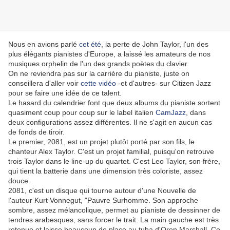
Nous en avions parlé
cet été
, la perte de John Taylor, l'un des
plus élégants pianistes d'Europe, a laissé les amateurs de nos
musiques orphelin de l'un des grands poètes du clavier.
On ne reviendra pas sur la carrière du pianiste, juste on
conseillera d'aller voir
cette vidéo
-et d'autres- sur Citizen Jazz
pour se faire une idée de ce talent.
Le hasard du calendrier font que deux albums du pianiste sortent
quasiment coup pour coup sur le label italien
CamJazz
, dans
deux configurations assez différentes. Il ne s'agit en aucun cas
de fonds de tiroir.
Le premier, 2081, est un projet plutôt porté par son fils, le
chanteur Alex Taylor. C'est un projet familial, puisqu'on retrouve
trois Taylor dans le line-up du quartet. C'est Leo Taylor, son frère,
qui tient la batterie dans une dimension très coloriste, assez
douce.
2081, c'est un disque qui tourne autour d'une Nouvelle de
l'auteur Kurt Vonnegut, "Pauvre Surhomme. Son approche
sombre, assez mélancolique, permet au pianiste de dessinner de
tendres arabesques, sans forcer le trait. La main gauche est très
retenue et laisse beaucoup de place au tuba d'Oren Marshall. Ce