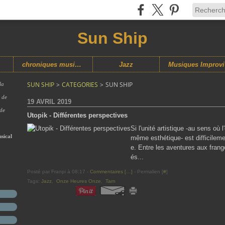
Sun Ship
chroniques musicales
Jazz
M
SUN SHIP
>
CATEGORIES
>
SUN SHIP
la
s de
19 AVRIL 2019
 de
Utopik - Différentes perspectives
Si l'unité artistique -au sens où 
sical
même esthétique- est difficilem
e. Entre les aventures aux frang
és...
Posté par Franpi à 08:17 -
Commentaires [
…
]
- Permalien [
#
]
Tags:
Jazz
,
Onze Heures Onze
,
Tarn