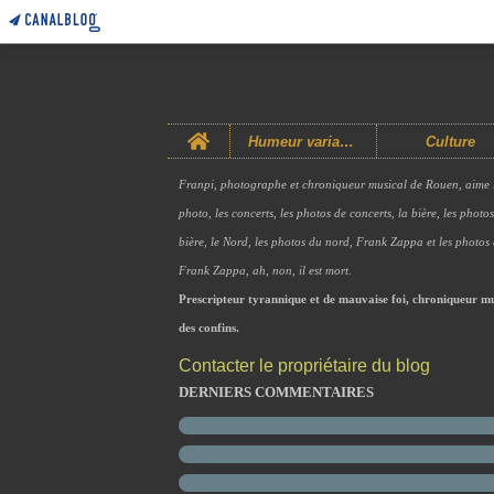
Home
Humeur variable
Culture
Franpi, photographe et chroniqueur musical de Rouen, aime 
photo, les concerts, les photos de concerts, la bière, les photo
bière, le Nord, les photos du nord, Frank Zappa et les photos
Frank Zappa, ah, non, il est mort.
Prescripteur tyrannique et de mauvaise foi, chroniqueur mu
des confins.
Contacter le propriétaire du blog
DERNIERS COMMENTAIRES