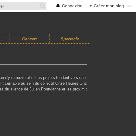
Connexion
+
Créer mon blog
usiques Improvisées
Concert
Spectacle
l'on s'y retrouve et où les projets tendent vers une
ent cernable au sein du collectif Onze Heures Onz
es du silence de Julien Pontvianne et les proximit