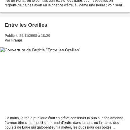
live de Portal, où je confiais qu'il existe "des dates pour lesquelles on
regrette de ne pas avoir eu la chance d'être là. Même une heure ; voir, sentir.
Des moments d'Histoire,...
Entre les Oreilles
Publié le 25/11/2008 à 18:20
Par
Franpi
Ce matin, la radio publique était en grève conserver la pub sur son antenne.
J’avoue être circonspect sur ce mot d’ordre dans le sens où la litanie des
poulets de Loué qui galopent sur la météo, les pubs pour des boîtes