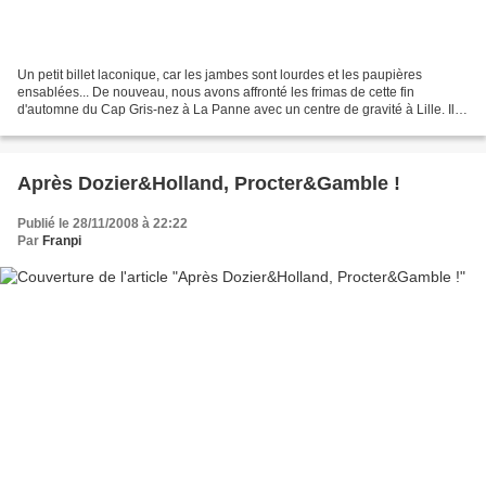
Un petit billet laconique, car les jambes sont lourdes et les paupières
ensablées... De nouveau, nous avons affronté les frimas de cette fin
d'automne du Cap Gris-nez à La Panne avec un centre de gravité à Lille. Il y
a bien longtemps que cela ne m'étais...
Après Dozier&Holland, Procter&Gamble !
Publié le 28/11/2008 à 22:22
Par
Franpi