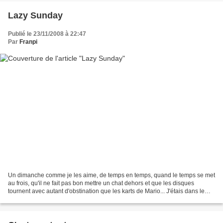
Lazy Sunday
Publié le 23/11/2008 à 22:47
Par
Franpi
Un dimanche comme je les aime, de temps en temps, quand le temps se met
au frois, qu'il ne fait pas bon mettre un chat dehors et que les disques
tournent avec autant d'obstination que les karts de Mario... J'étais dans le
solo aujourd'hui. Les musiciens...