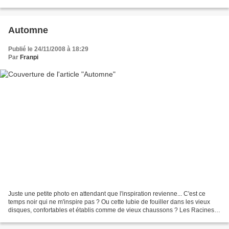
d’affacturage ou de conseil en...
Automne
Publié le 24/11/2008 à 18:29
Par
Franpi
Juste une petite photo en attendant que l'inspiration revienne... C'est ce
temps noir qui ne m'inspire pas ? Ou cette lubie de fouiller dans les vieux
disques, confortables et établis comme de vieux chaussons ? Les Racines
du Bien devrait revenir vite......