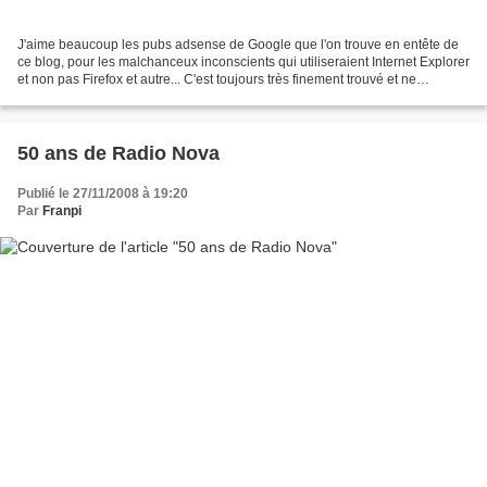
J'aime beaucoup les pubs adsense de Google que l'on trouve en entête de
ce blog, pour les malchanceux inconscients qui utiliseraient Internet Explorer
et non pas Firefox et autre... C'est toujours très finement trouvé et ne
concourt pas du tout à la diffusion...
50 ans de Radio Nova
Publié le 27/11/2008 à 19:20
Par
Franpi