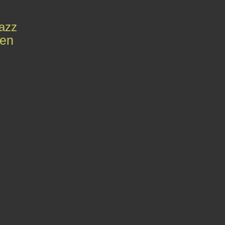
azz
en
Contact
Signaler un abus
C.G.U.
Cookies et données personnelles
Préféren