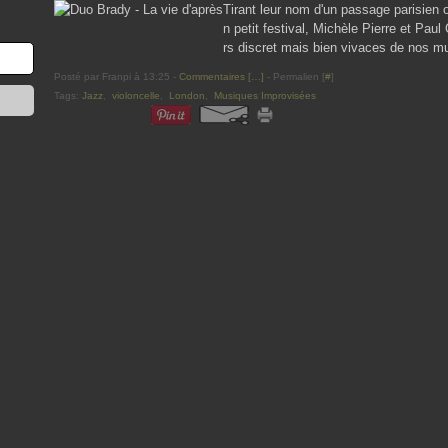
Tirant leur nom d'un passage parisien 
n petit festival, Michèle Pierre et Pa
rs discret mais bien vivaces de nos m
Posté par Franpi à 13:25 -
Commentaires [
…
]
- Permalien [
#
]
Tags:
Jazz
,
violoncelle
,
London
,
Musiques Improvisées