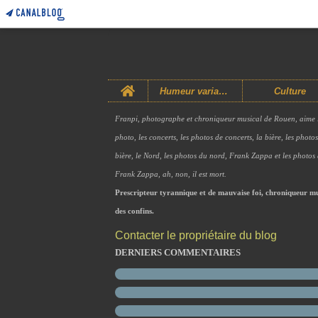
Home
Humeur variable
Culture
Franpi, photographe et chroniqueur musical de Rouen, aime 
photo, les concerts, les photos de concerts, la bière, les photo
bière, le Nord, les photos du nord, Frank Zappa et les photos
Frank Zappa, ah, non, il est mort.
Prescripteur tyrannique et de mauvaise foi, chroniqueur mu
des confins.
Contacter le propriétaire du blog
DERNIERS COMMENTAIRES