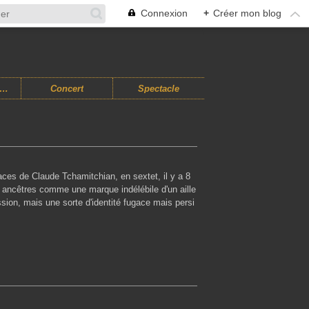
Connexion
+
Créer mon blog
usiques Improvisées
Concert
Spectacle
aces de Claude Tchamitchian, en sextet, il y a 8
 ancêtres comme une marque indélébile d'un aille
sion, mais une sorte d'identité fugace mais persi