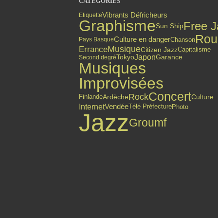
CATÉGORIES
Vibrants Défricheurs
Etiquette
Graphisme
Free J
Sun Ship
Rou
Culture en danger
Chanson
Pays Basque
Errance
Musique
Citizen Jazz
Capitalisme
Japon
Tokyo
Garance
Second degré
Musiques
Improvisées
Concert
Rock
Finlande
Ardèche
Culture
Internet
Vendée
Photo
Télé Préfecture
Jazz
Groumf
Top articles