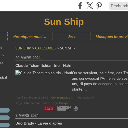
Sun Ship
chroniques musicales
Jazz
M
SUN SHIP
>
CATEGORIES
>
SUN SHIP
la
s de
20 MARS 2024
 de
Claude Tchamitchian trio - Naïri
On se souvient, peut être, des Tr
sical
ans qui évoquait l'Arménie de ses
urs, Ni pays de cocagne, ni obses
stante,...
Posté par Franpi à 08:47 -
Commentaires [
…
]
- Permalien [
#
]
Tags:
Tchamitchian
,
Jazz
,
Pays Basque
9 MARS 2024
Duo Brady - La vie d'après