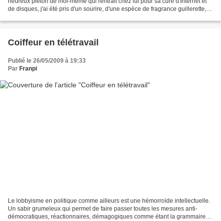
heureux piéton de moi-même qui rentrait chez lui pour sa cure d'Internet et
de disques, j'ai été pris d'un sourire, d'une espèce de fragrance guillerette,
fugace, en regardant la Seine...
Coiffeur en télétravail
Publié le 26/05/2009 à 19:33
Par
Franpi
Le lobbyisme en politique comme ailleurs est une hémorroïde intellectuelle.
Un sabir grumeleux qui permet de faire passer toutes les mesures anti-
démocratiques, réactionnaires, démagogiques comme étant la grammaire