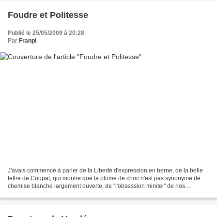
Foudre et Politesse
Publié le 25/05/2009 à 20:28
Par
Franpi
J'avais commencé à parler de la Liberté d'expression en berne, de la belle
lettre de Coupat, qui montre que la plume de choc n'est pas synonyme de
chemise blanche largement ouverte, de "l'obsession minitel" de nos
politiques (ça j'y reviendrai demain)...