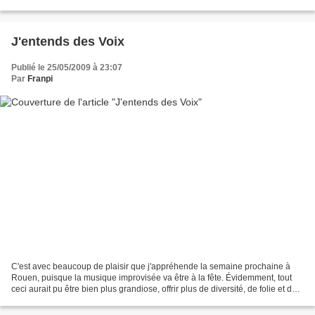
immuable du bon-sens (cet espèce de...
J'entends des Voix
Publié le 25/05/2009 à 23:07
Par
Franpi
C'est avec beaucoup de plaisir que j'appréhende la semaine prochaine à
Rouen, puisque la musique improvisée va être à la fête. Évidemment, tout
ceci aurait pu être bien plus grandiose, offrir plus de diversité, de folie et de
cohérence.Mais ne nous plaignons...