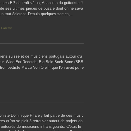
ec ses EP de kraft vétus, Acapulco du guitariste J
de ses ultimes pièces de puzzle dont on ne sava
 un tout éclarant. Depuis quelques sorties,...
Collectif
ciens suisse et de musiciens portugais autour d'u
teur, Wide Ear Records, Big Bold Back Bone (BBB
 trompettiste Marco Von Orelli, que l'on avait pu re
loniste Dominique Pifarély fait partie de ces music
res qu'on se plait à retrouver autout de projets ob
 entourés de musiciens intransigeants. C'était le