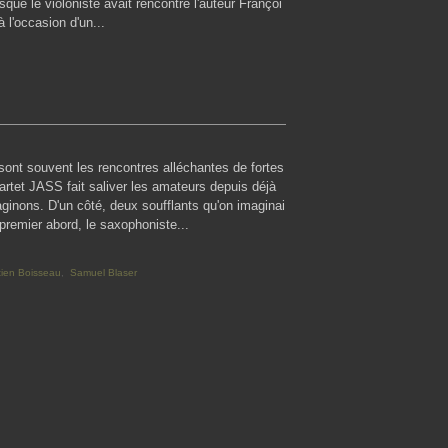
sque le violoniste avait rencontré l'auteur Françoi
 l'occasion d'un...
ont souvent les rencontres alléchantes de fortes
uartet JASS fait saliver les amateurs depuis déjà
ginons. D'un côté, deux soufflants qu'on imaginai
premier abord, le saxophoniste...
ien Boisseau
,
Samuel Blaser