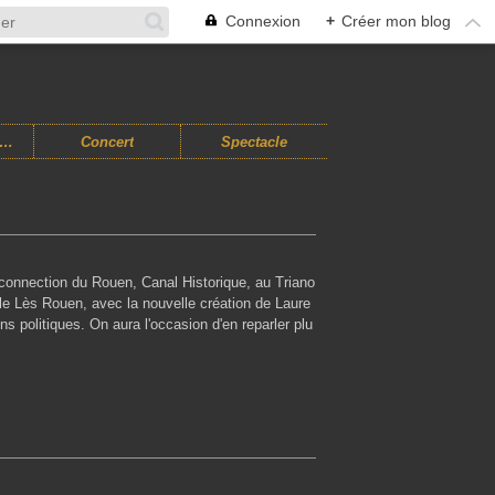
Connexion
+
Créer mon blog
usiques Improvisées
Concert
Spectacle
reconnection du Rouen, Canal Historique, au Triano
lle Lès Rouen, avec la nouvelle création de Laure
s politiques. On aura l'occasion d'en reparler plu