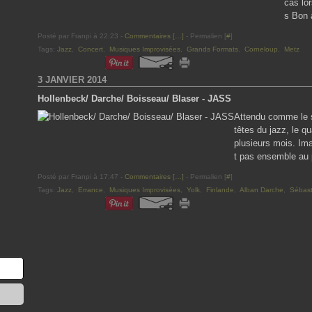
cas lor
s Bon à
Posté par Franpi à 22:23 -
Commentaires [
…
]
- Permalien [
#
]
Tags:
Jazz
,
Concert
,
Musiques Improvisées
,
Grands Formats
,
Corneloup
,
Metz
3 JANVIER 2014
Hollenbeck/ Darche/ Boisseau/ Blaser - JASS
Attendu comme le s
têtes du jazz, le q
plusieurs mois. Ima
t pas ensemble au 
Posté par Franpi à 17:47 -
Commentaires [
…
]
- Permalien [
#
]
Tags:
Jazz
,
Errance
,
Musiques Improvisées
,
Yolk
,
Finlande
,
Alban Darche
,
Sébast