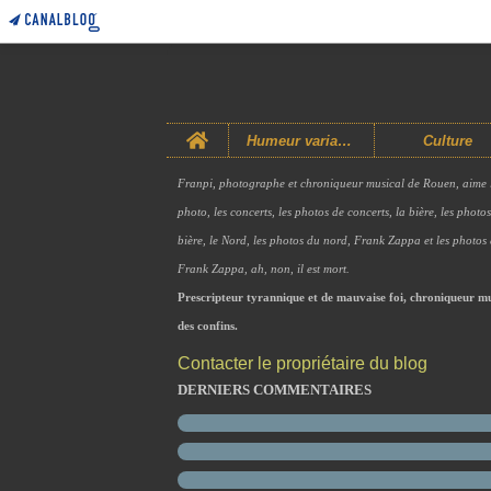
Home
Humeur variable
Culture
Franpi, photographe et chroniqueur musical de Rouen, aime 
photo, les concerts, les photos de concerts, la bière, les photo
bière, le Nord, les photos du nord, Frank Zappa et les photos
Frank Zappa, ah, non, il est mort.
Prescripteur tyrannique et de mauvaise foi, chroniqueur mu
des confins.
Contacter le propriétaire du blog
DERNIERS COMMENTAIRES