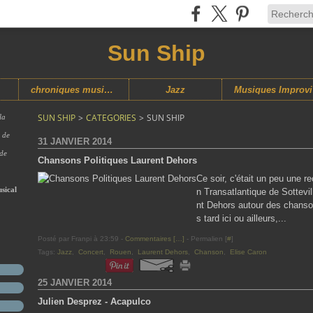
Sun Ship
chroniques musicales
Jazz
M
SUN SHIP
>
CATEGORIES
>
SUN SHIP
la
s de
31 JANVIER 2014
 de
Chansons Politiques Laurent Dehors
Ce soir, c'était un peu une 
sical
n Transatlantique de Sottevi
nt Dehors autour des chanson
s tard ici ou ailleurs,...
Posté par Franpi à 23:59 -
Commentaires [
…
]
- Permalien [
#
]
Tags:
Jazz
,
Concert
,
Rouen
,
Laurent Dehors
,
Chanson
,
Elise Caron
25 JANVIER 2014
Julien Desprez - Acapulco