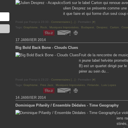
Sorti sur le label Carton qui renoue av
ulien Desprez se présente comme une 
it que faire et qui forme d'un seul coup
Posté par Franpi à 23:33 -
Commentaires [
…
]
- Permalien [
#
]
Tags:
Graphisme
,
Rock
,
Musiques Improvisées
,
Budapest
,
Desprez
,
Carton
,
Coax 
17 JANVIER 2014
Big Bold Back Bone - Clouds Clues
Fruit de la rencontre de musi
n jeune label helvète promet
B) est un quartet dirigé par le
pérer au sein du...
Posté par Franpi à 23:22 -
Commentaires [
…
]
- Permalien [
#
]
Tags:
Graphisme
,
Free Jazz
,
Musiques Improvisées
,
Finlande
,
Luis Lopes
14 JANVIER 2014
Dominique Pifarély / Ensemble Dédales - Time Geography
Le vio
iens ra
stinés,