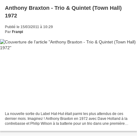
Anthony Braxton - Trio & Quintet (Town Hall)
1972
Publié le 15/03/2011 à 10:29
Par
Franpi
La nouvelle sortie du Label Hat-Hut était parmi les plus attendus de ces
dernier mois. Imaginez ! Anthony Braxton en 1972 avec Dave Holland à la
contrebasse et Philip Wilson à la batterie pour un trio dans une première
partie, puis avec John Stubblefeld...