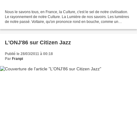
Nous le savons tous, en France, la Culture, c'est le sel de notre civilisation.
Le rayonnement de notre Culture. La Lumière de nos savoirs. Les lumières
de notre passé. Voltaire, qu'on prononce rond en bouche, comme un
caramel mou qu'on déguste en le...
L'ONJ'86 sur Citizen Jazz
Publié le 28/03/2011 à 00:18
Par
Franpi