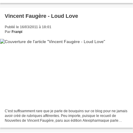
parisiennes que le Net, qu'il fut...
Vincent Faugère - Loud Love
Publié le 16/03/2011 à 18:01
Par
Franpi
C'est suffisamment rare que je parle de bouquins sur ce blog pour ne jamais
avoir créé de rubriques afférentes. Peu importe, puisque le recueil de
Nouvelles de Vincent Faugère, paru aux édition Alexipharmaque parle
largement de musique et s'en inspire...