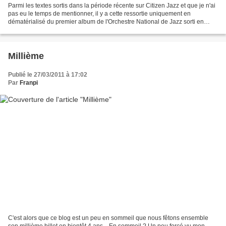
Parmi les textes sortis dans la période récente sur Citizen Jazz et que je n'ai
pas eu le temps de mentionner, il y a cette ressortie uniquement en
dématérialisé du premier album de l'Orchestre National de Jazz sorti en
1986 et dont François Jeanneau...
Millième
Publié le 27/03/2011 à 17:02
Par
Franpi
C'est alors que ce blog est un peu en sommeil que nous fêtons ensemble
son millième billet en bientôt 4 ans... En sommeil ? Un peu forcé vu mon