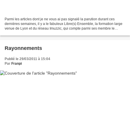
Parmi les articles dont je ne vous ai pas signalé la parution durant ces
dernières semaines, il y a le fabuleux Libre(s) Ensemble, la formation large
venue de Lyon et du réseau Imuzzic, qui compte parmi ses membre le
batteur Bruno Tocanne, qui signe l'un...
Rayonnements
Publié le 29/03/2011 à 15:04
Par
Franpi