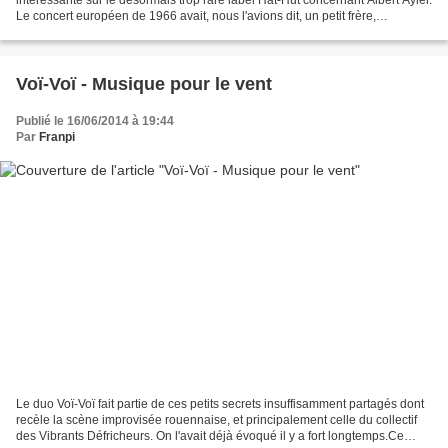
Le concert européen de 1966 avait, nous l'avions dit, un petit frère,
enregistré avec le même...
Voï-Voï - Musique pour le vent
Publié le 16/06/2014 à 19:44
Par
Franpi
Le duo Voï-Voï fait partie de ces petits secrets insuffisamment partagés dont
recèle la scène improvisée rouennaise, et principalement celle du collectif
des Vibrants Défricheurs. On l'avait déjà évoqué il y a fort longtemps.Ce