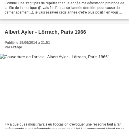
Comme il ne s'agit pas de répéter chaque année ma détestation profonde de
la fête de la musique (j'avais fait l'impasse l'année dernière pour cause de
déménagement...), je vais essayer cette année d'être plus positif, en vous
proposant trois playlists...
Albert Ayler - Lörrach, Paris 1966
Publié le 19/06/2014 à 21:51
Par
Franpi
Il y a quelques mois, j'avais eu l'occasion d'évoquer une ressortie tout à fait
intéressante sur le désormais trop rare label Hat-Hut concernant Albert Ayler.