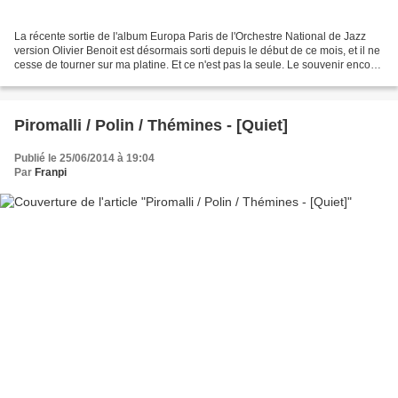
La récente sortie de l'album Europa Paris de l'Orchestre National de Jazz
version Olivier Benoit est désormais sorti depuis le début de ce mois, et il ne
cesse de tourner sur ma platine. Et ce n'est pas la seule. Le souvenir encore
tenace de la nomination...
Piromalli / Polin / Thémines - [Quiet]
Publié le 25/06/2014 à 19:04
Par
Franpi