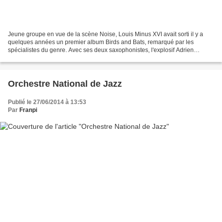
Jeune groupe en vue de la scène Noise, Louis Minus XVI avait sorti il y a
quelques années un premier album Birds and Bats, remarqué par les
spécialistes du genre. Avec ses deux saxophonistes, l'explosif Adrien
Douliez à l'alto et le ténor Jean-Baptiste...
Orchestre National de Jazz
Publié le 27/06/2014 à 13:53
Par
Franpi