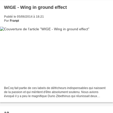
WIGE - Wing in ground effect
Publié le 05/06/2014 à 18:21
Par
Franpi
BeCoq fait partie de ces labels de défricheurs indispensables qui naissent
de la passion et qui méritent d'être absolument soutenu. Nous avions
évoqué il y a peu le magnifique Durio Zibethinus qui réunissait deux
musiciens du Tricollectif. BeCoq est un...