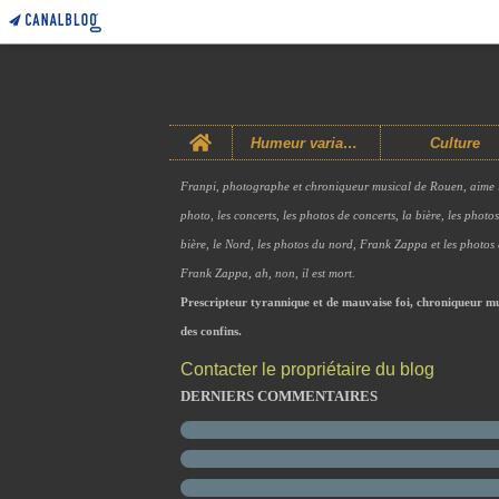
Home
Humeur variable
Culture
Franpi, photographe et chroniqueur musical de Rouen, aime 
photo, les concerts, les photos de concerts, la bière, les photo
bière, le Nord, les photos du nord, Frank Zappa et les photos
Frank Zappa, ah, non, il est mort.
Prescripteur tyrannique et de mauvaise foi, chroniqueur mu
des confins.
Contacter le propriétaire du blog
DERNIERS COMMENTAIRES