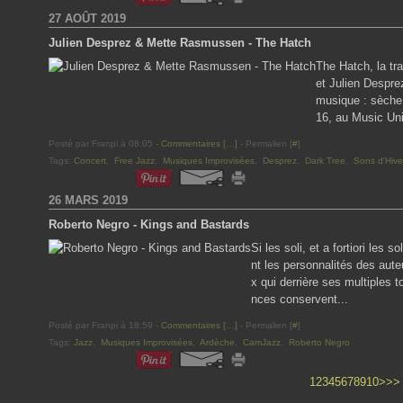
27 AOÛT 2019
Julien Desprez & Mette Rasmussen - The Hatch
The Hatch, la t
et Julien Despre
musique : sèche,
16, au Music Unit
Posté par Franpi à 08:05 -
Commentaires [
…
]
- Permalien [
#
]
Tags:
Concert
,
Free Jazz
,
Musiques Improvisées
,
Desprez
,
Dark Tree
,
Sons d'Hive
26 MARS 2019
Roberto Negro - Kings and Bastards
Si les soli, et a fortiori les 
nt les personnalités des aute
x qui derrière ses multiples t
nces conservent...
Posté par Franpi à 18:59 -
Commentaires [
…
]
- Permalien [
#
]
Tags:
Jazz
,
Musiques Improvisées
,
Ardèche
,
CamJazz
,
Roberto Negro
20
30
40
50
1
2
3
4
5
6
7
8
9
10
>
>>