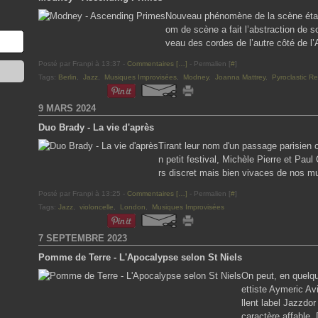
Nouveau phénomène de la scène étasu
om de scène a fait l’abstraction de 
veau des cordes de l’autre côté de l’A
Posté par Franpi à 13:37 -
Commentaires [
…
]
- Permalien [
#
]
Tags:
Berlin
,
Jazz
,
Musiques Improvisées
,
Modney
,
Joanna Mattrey
,
Pyroclastic R
9 MARS 2024
Duo Brady - La vie d'après
Tirant leur nom d'un passage parisien 
n petit festival, Michèle Pierre et Pa
rs discret mais bien vivaces de nos m
Posté par Franpi à 13:25 -
Commentaires [
…
]
- Permalien [
#
]
Tags:
Jazz
,
violoncelle
,
London
,
Musiques Improvisées
7 SEPTEMBRE 2023
Pomme de Terre - L'Apocalypse selon St Niels
On peut, en quelqu
ettiste Aymeric A
llent label Jazzdor
caractère affable.