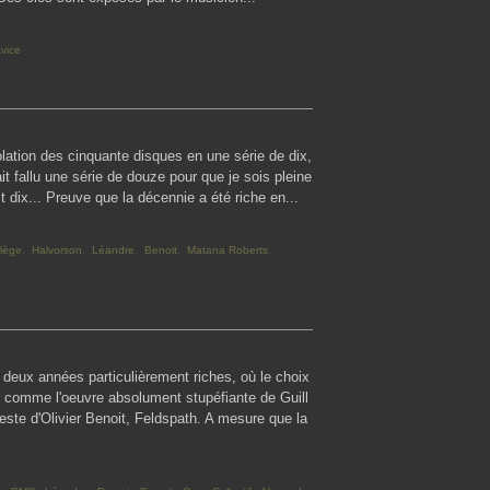
vice
colation des cinquante disques en une série de dix,
ait fallu une série de douze pour que je sois pleine
st dix... Preuve que la décennie a été riche en...
ilège
,
Halvorson
,
Léandre
,
Benoit
,
Matana Roberts
,
 deux années particulièrement riches, où le choix
nt, comme l'oeuvre absolument stupéfiante de Guill
ste d'Olivier Benoit, Feldspath. A mesure que la