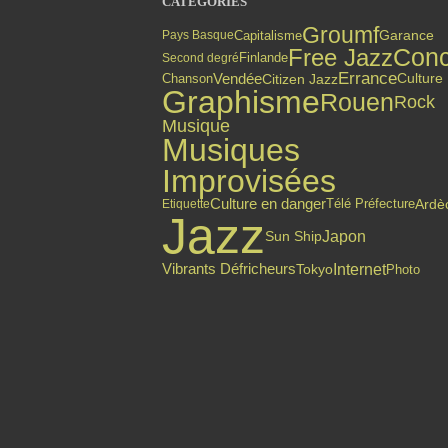
CATÉGORIES
Groumf
Capitalisme
Garance
Pays Basque
Free Jazz
Conc
Finlande
Second degré
Errance
Vendée
Citizen Jazz
Chanson
Culture
Graphisme
Rouen
Rock
Musique
Musiques
Improvisées
Culture en danger
Ardè
Etiquette
Télé Préfecture
Jazz
Japon
Sun Ship
Internet
Vibrants Défricheurs
Tokyo
Photo