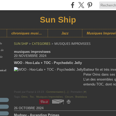
Sun Ship
chroniques musicales
Jazz
M
SUN SHIP
>
CATEGORIES
>
MUSIQUES IMPROVISEES
la
s de
musiques improvisees
20 NOVEMBRE 2024
 de
WOO - Hoo-Lala + TOC - Psychedelic Jelly
Batteur fin et très in
sical
Peter Orins dans ses
L’un des ensembles qu
entendu TOC, dont nou
Posté par Franpi à 15:23 -
Commentaires [
…
]
- Permalien [
#
]
Tags:
Orins
,
Toc
,
Musiques Improvisées
,
Circum
,
Bratislava
26 OCTOBRE 2024
Modney - Ascending Primes