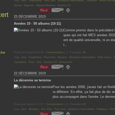
Tags:
Jazz
,
Graphisme
,
Free Jazz
,
Musiques Improvisées
,
Toulouse
,
Alban Darch
Grimal
,
Séguron
,
Matana Roberts
,
Années 10
ert
25 DÉCEMBRE 2019
Années 10 - 50 albums (10-11)
Comme promis dans le précédent bi
ques qui ont fait MES années 2010. 
ent de qualité universelle, ni un é
t...
che
Posté par Franpi à 09:48 -
Commentaires [
…
]
- Permalien [
#
]
Tags:
Jazz
,
Graphisme
,
Free Jazz
,
Braxton
,
Musiques Improvisées
,
Elise Caron
,
O
Carrothers
,
Foltz
,
Tarn
,
Années 10
,
Domancich
22 DÉCEMBRE 2019
La décennie se termine
Pour les années 2000, j'avais fait un floril
ra différent. En effet, ça fait plus de dix 
plus accompagné dans l'année. Le dernier e
Posté par Franpi à 17:57 -
Commentaires [
…
]
- Permalien [
#
]
Tags:
Jazz
,
Musique
,
Sun Ship
,
Free Jazz
,
Musiques Improvisées
,
Belgique
,
Flor