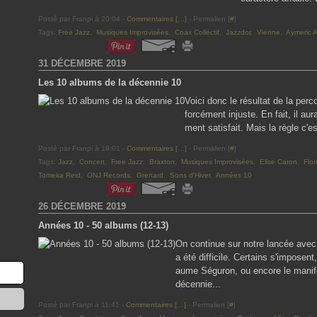
Posté par Franpi à 20:04 -
Commentaires [
…
]
- Permalien [
#
]
Tags:
Free Jazz
,
Musiques Improvisées
,
Coax Collectif
,
Jazzdor
,
Vienne
,
Aymeric A
31 DÉCEMBRE 2019
Les 10 albums de la décennie 10
Voici donc le résultat de la per
forcément injuste. En fait, il aur
ment satisfait. Mais la règle c'e
Posté par Franpi à 19:01 -
Commentaires [
…
]
- Permalien [
#
]
Tags:
Jazz
,
Concert
,
Free Jazz
,
Braxton
,
Musiques Improvisées
,
Elise Caron
,
Flor
Tomeka Reid
,
ONJ Records
,
Grenard
,
Sons d'Hiver
,
Années 10
26 DÉCEMBRE 2019
Années 10 - 50 albums (12-13)
On continue sur notre lancée avec
a été difficile. Certains s'impose
aume Séguron, ou encore le manife
décennie...
Posté par Franpi à 11:41 -
Commentaires [
…
]
- Permalien [
#
]