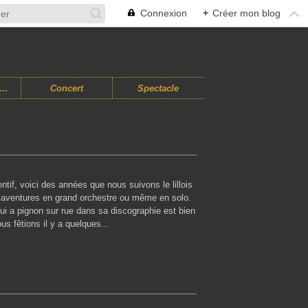
Connexion
+
Créer mon blog
usiques Improvisées
Concert
Spectacle
ventif, voici des années que nous suivons le lillois
 aventures en grand orchestre ou même en solo.
i a pignon sur rue dans sa discographie est bien
s fêtions il y a quelques...