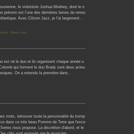
nienne, le violoniste Joshua Modney, dont le n
son prénom est l’une des dernières lames du renou
tlantique. Avec Citizen Jazz, je l’ai largement...
ecords
,
Citizen Jazz
où est né le duo et ils organisent chaque année u
ul Colomb qui forment le duo Brady sont deux acteu
usiques. On a entendu la première dans...
es mots, retrouver toute la personnalité du tromp
vice dans ce très beau Pomme de Terre que l'exce
 Series nous propose. La discrétion d'abord, et le
 Des clés sont exposés par le musicien...