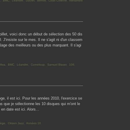
e
,
BMC
,
Léandre
,
Ducret
,
Benoit
,
Coax Collectif
,
Alexandra
llet, voici donc un début de sélection des 50 dis
J'insiste sur le mes. Il ne s'agit ni d'un classem
talage des meilleurs ou des plus marquant. Il s'agi
liva
,
BMC
,
Léandre
,
Corneloup
,
Samuel Blaser
,
106
,
ège, il est ici. Pour les années 2010, l'exercice se
ans que je sélectionne les 10 disques qui m'ont le
n date est ici. Alors...
ilège
,
Citizen Jazz
,
Années 10