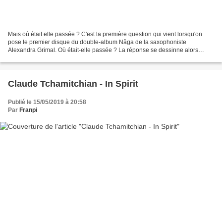
Mais où était elle passée ? C'est la première question qui vient lorsqu'on
pose le premier disque du double-album Nâga de la saxophoniste
Alexandra Grimal. Où était-elle passée ? La réponse se dessinne alors
qu'elle chante sur "Inti", dans les limbes...
Claude Tchamitchian - In Spirit
Publié le 15/05/2019 à 20:58
Par
Franpi