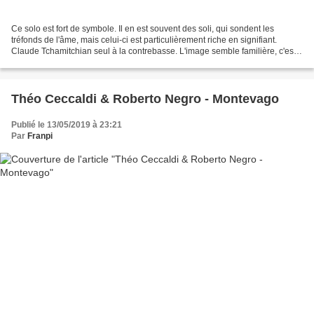
Ce solo est fort de symbole. Il en est souvent des soli, qui sondent les
tréfonds de l'âme, mais celui-ci est particulièrement riche en signifiant.
Claude Tchamitchian seul à la contrebasse. L'image semble familière, c'est
déjà la troisième fois qu'un...
Théo Ceccaldi & Roberto Negro - Montevago
Publié le 13/05/2019 à 23:21
Par
Franpi