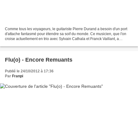
Comme tous les voyageurs, le guitariste Pierre Durand a besoin d'un port
d'attache fantasmé pour étendre sa soif du monde. Ce musicien, que l'on
croise actuellement en trio avec Sylvain Cathala et Franck Vaillant, a
participé à nombres aventures avant...
Flu(o) - Encore Remuants
Publié le 24/10/2012 à 17:36
Par
Franpi