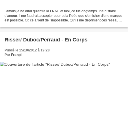
Jamais je ne dirai qu'entre la FNAC et moi, ce fut longtemps une histoire
d'amour. Il me faudrait accepter pour cela l'idée que s'enticher d'une marque
est possible. Or, cela tient de l'impossible. Qu'ils me dépriment ces réseaux
sociaux où l'on "aiment"...
Risser/ Duboc/Perraud - En Corps
Publié le 15/10/2012 à 19:28
Par
Franpi