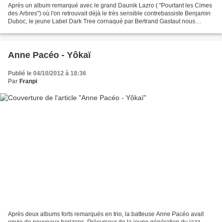
Après un album remarqué avec le grand Daunik Lazro ( "Pourtant les Cimes
des Arbres") où l'on retrouvait déjà le très sensible contrebassiste Benjamin
Duboc, le jeune Label Dark Tree cornaqué par Bertrand Gastaut nous
emmène de nouveau au coeur palpitant...
Anne Pacéo - Yôkaï
Publié le 04/10/2012 à 18:36
Par
Franpi
Après deux albums forts remarqués en trio, la batteuse Anne Pacéo avait
envie de nouveaux horizons. Précurseur de la jeune génération du jazz