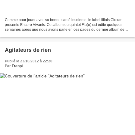
Comme pour jouer avec sa bonne santé insolente, le label lillois Circum
présente Encore Vivants. Cet album du quintet Flu(o) est édité quelques
semaines après que nous ayons parlé en ces pages du dernier album de
TOC. Au jeu des ressemblances, les deux...
Agitateurs de rien
Publié le 23/10/2012 à 22:20
Par
Franpi