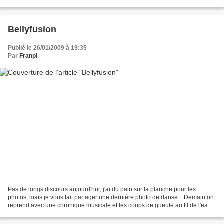
l'éloignement, le bonheur d'être triste......
Bellyfusion
Publié le 26/01/2009 à 19:35
Par
Franpi
Pas de longs discours aujourd'hui, j'ai du pain sur la planche pour les
photos, mais je vous fait partager une dernière photo de danse... Demain on
reprend avec une chronique musicale et les coups de gueule au fil de l'eau,
le trajet au long cours du...