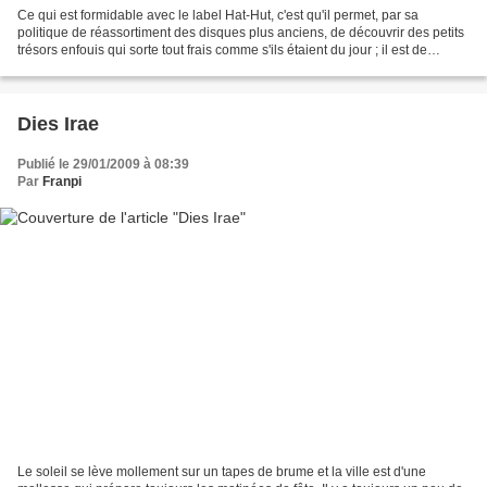
Ce qui est formidable avec le label Hat-Hut, c'est qu'il permet, par sa
politique de réassortiment des disques plus anciens, de découvrir des petits
trésors enfouis qui sorte tout frais comme s'ils étaient du jour ; il est de
musique une notion spéciale...
Dies Irae
Publié le 29/01/2009 à 08:39
Par
Franpi
Le soleil se lève mollement sur un tapes de brume et la ville est d'une