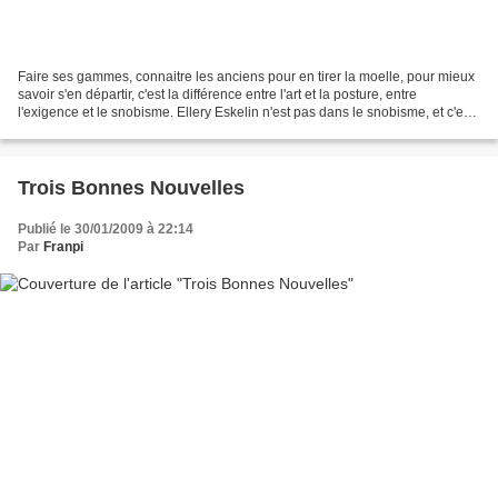
Faire ses gammes, connaitre les anciens pour en tirer la moelle, pour mieux
savoir s'en départir, c'est la différence entre l'art et la posture, entre
l'exigence et le snobisme. Ellery Eskelin n'est pas dans le snobisme, et c'est
l'un des plus exigent...
Trois Bonnes Nouvelles
Publié le 30/01/2009 à 22:14
Par
Franpi