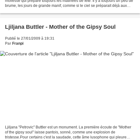
mollesse qui prépare toujours les matinées de fête. Il y a toujours un peu de
brume, les jours de grande manif, comme si le ciel se préparait déjà aux
fumigènes.La rue est tranquille,...
Ljiljana Buttler - Mother of the Gipsy Soul
Publié le 27/01/2009 à 19:31
Par
Franpi
Ljiljana "Petrovic" Buttler est un monument. La première écoute de "Mother
of the gipsy soul" laisse pantois, sonné, comme une explosion de
tristesse.Pour certains c'est la saudade, cette âme lusophone qui pleure