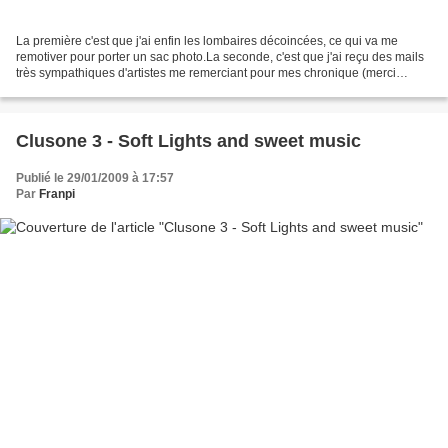
La première c'est que j'ai enfin les lombaires décoincées, ce qui va me
remotiver pour porter un sac photo.La seconde, c'est que j'ai reçu des mails
très sympathiques d'artistes me remerciant pour mes chronique (merci
Georgi, merci Charlotte... ;-) )La...
Clusone 3 - Soft Lights and sweet music
Publié le 29/01/2009 à 17:57
Par
Franpi