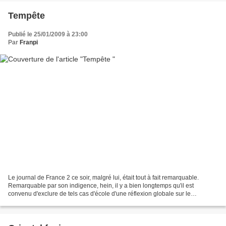
Tempête
Publié le 25/01/2009 à 23:00
Par
Franpi
Le journal de France 2 ce soir, malgré lui, était tout à fait remarquable.
Remarquable par son indigence, hein, il y a bien longtemps qu'il est
convenu d'exclure de tels cas d'école d'une réflexion globale sur le
journalisme.On passera sur la légitimité...