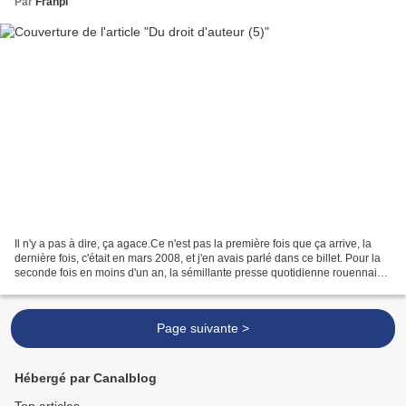
Par
Franpi
Il n'y a pas à dire, ça agace.Ce n'est pas la première fois que ça arrive, la
dernière fois, c'était en mars 2008, et j'en avais parlé dans ce billet. Pour la
seconde fois en moins d'un an, la sémillante presse quotidienne rouennaise
a publié une photo...
Page suivante >
Hébergé par Canalblog