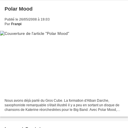
Polar Mood
Publié le 26/05/2008 à 19:03
Par
Franpi
Nous avons déjà parlé du Gros Cube. La formation d'Alban Darche,
saxophoniste remarquable s'était illustré il y a peu en sortant un disque de
chansons de Katerine réorchestrées pour le Big Band. Avec Polar Mood,
c'est un tout autre univers auquel s'attache...