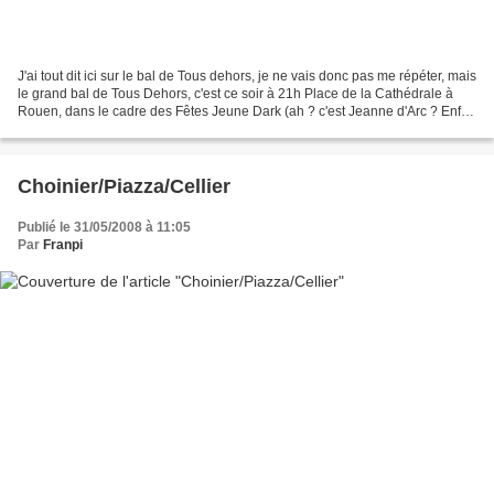
J'ai tout dit ici sur le bal de Tous dehors, je ne vais donc pas me répéter, mais
le grand bal de Tous Dehors, c'est ce soir à 21h Place de la Cathédrale à
Rouen, dans le cadre des Fêtes Jeune Dark (ah ? c'est Jeanne d'Arc ? Enfin
c'est principalement...
Choinier/Piazza/Cellier
Publié le 31/05/2008 à 11:05
Par
Franpi