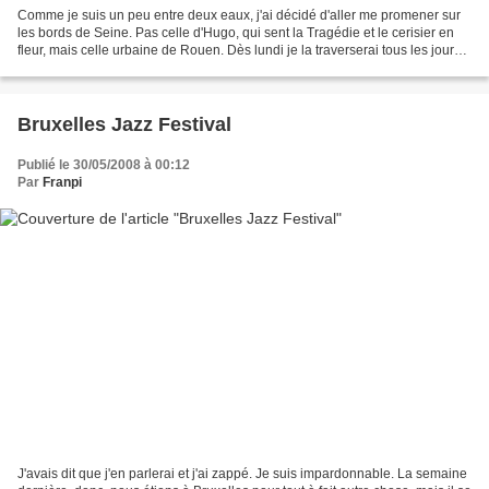
Comme je suis un peu entre deux eaux, j'ai décidé d'aller me promener sur
les bords de Seine. Pas celle d'Hugo, qui sent la Tragédie et le cerisier en
fleur, mais celle urbaine de Rouen. Dès lundi je la traverserai tous les jours
et dans quelques semaines,...
Bruxelles Jazz Festival
Publié le 30/05/2008 à 00:12
Par
Franpi
J'avais dit que j'en parlerai et j'ai zappé. Je suis impardonnable. La semaine