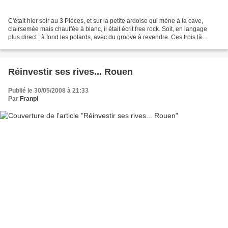
C'était hier soir au 3 Pièces, et sur la petite ardoise qui mène à la cave,
clairsemée mais chauffée à blanc, il était écrit free rock. Soit, en langage
plus direct : à fond les potards, avec du groove à revendre. Ces trois là
n'avait jamais joué ensemble,...
Réinvestir ses rives... Rouen
Publié le 30/05/2008 à 21:33
Par
Franpi