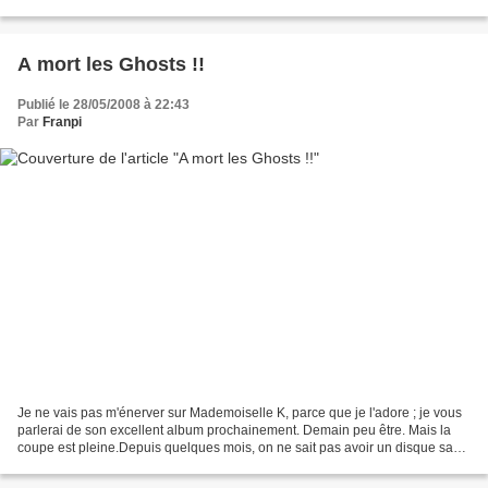
journée photo, voilà le programme doucereux...
A mort les Ghosts !!
Publié le 28/05/2008 à 22:43
Par
Franpi
Je ne vais pas m'énerver sur Mademoiselle K, parce que je l'adore ; je vous
parlerai de son excellent album prochainement. Demain peu être. Mais la
coupe est pleine.Depuis quelques mois, on ne sait pas avoir un disque sans
avoir une plage "Fantôme"......