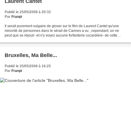
Laurent Cantet
Publié le 25/05/2008 à 20:32
Par
Franpi
Il serait purement vulgaire de gloser sur le film de Laurent Cantet qu'une
minorité de personnes dans le sérail de Cannes a vu ; cependant, on ne
peut que se réjouir -et n'y voyez aucune forfanterie cocardière- de cette
palme d'or donné à ce cinéaste...
Bruxelles, Ma Belle...
Publié le 25/05/2008 à 16:25
Par
Franpi