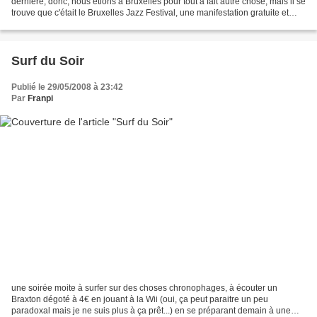
dernière, donc, nous étions à Bruxelles pour tout à fait autre chose, mais il se
trouve que c'était le Bruxelles Jazz Festival, une manifestation gratuite et
populaire dans...
Surf du Soir
Publié le 29/05/2008 à 23:42
Par
Franpi
une soirée moite à surfer sur des choses chronophages, à écouter un
Braxton dégoté à 4€ en jouant à la Wii (oui, ça peut paraitre un peu
paradoxal mais je ne suis plus à ça prêt...) en se préparant demain à une