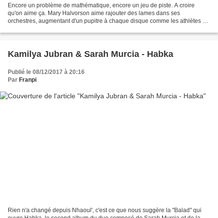
Encore un problème de mathématique, encore un jeu de piste. A croire
qu'on aime ça. Mary Halvorson aime rajouter des lames dans ses
orchestres, augmentant d'un pupitre à chaque disque comme les athlètes à
la perche. Pléthore sont les double quartet à...
Kamilya Jubran & Sarah Murcia - Habka
Publié le 08/12/2017 à 20:16
Par
Franpi
Rien n'a changé depuis Nhaoul', c'est ce que nous suggère la "Balad" qui
ouvre Habka, le second album du duo composé de Sarah Murcia et de la