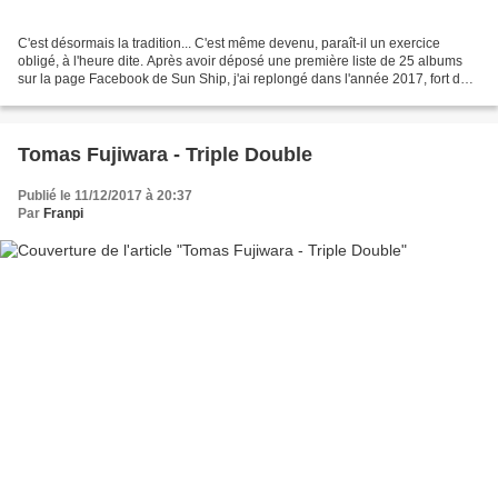
C'est désormais la tradition... C'est même devenu, paraît-il un exercice
obligé, à l'heure dite. Après avoir déposé une première liste de 25 albums
sur la page Facebook de Sun Ship, j'ai replongé dans l'année 2017, fort des
plus de la centaine de chronique...
Tomas Fujiwara - Triple Double
Publié le 11/12/2017 à 20:37
Par
Franpi