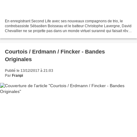
En enregistrant Second Life avec ses nouveaux compagnons de trio, le
contrebassiste Sébastien Boisseau et le batteur Christophe Lavergne, David
Chevallier ne se projette pas dans un monde virtuel suranné qui faisait rêver
les yuppies à l’orée du siècle.Et...
Courtois / Erdmann / Fincker - Bandes
Originales
Publié le 13/12/2017 à 21:03
Par
Franpi