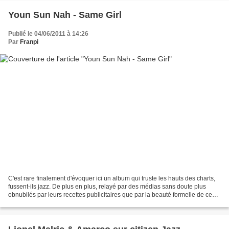
Youn Sun Nah - Same Girl
Publié le 04/06/2011 à 14:26
Par
Franpi
C'est rare finalement d'évoquer ici un album qui truste les hauts des charts,
fussent-ils jazz. De plus en plus, relayé par des médias sans doute plus
obnubilés par leurs recettes publicitaires que par la beauté formelle de ce
qu'ils défendent, on retrouve...