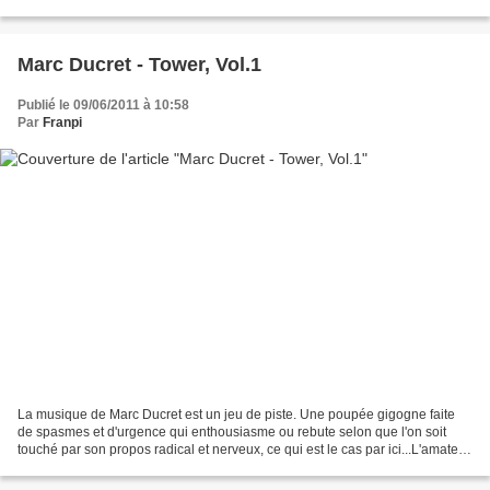
de silence, une retenue qui fait...
Marc Ducret - Tower, Vol.1
Publié le 09/06/2011 à 10:58
Par
Franpi
La musique de Marc Ducret est un jeu de piste. Une poupée gigogne faite
de spasmes et d'urgence qui enthousiasme ou rebute selon que l'on soit
touché par son propos radical et nerveux, ce qui est le cas par ici...L'amateur
averti le sait sans doute déjà,...