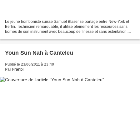
Le jeune tromboniste suisse Samuel Blaser se partage entre New-York et
Berlin. Technicien remarquable, il utilise pleinement les ressources sans
bornes de son instrument avec beaucoup de finesse et sans ostentation.
C'est avec autorité qu'il mène ses...
Youn Sun Nah à Canteleu
Publié le 23/06/2011 à 23:40
Par
Franpi