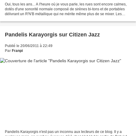
Oui, tous les ans... A l'heure où je vous parle, les rues sont encore calmes,
dotés d'une sonorité normale composé de sirènes bi-tons et de portables
délivrant un R'N'B métallique qui ne mérite même plus de se mixer. Les
djembés se cachent derrière des...
Pandelis Karayorgis sur Citizen Jazz
Publié le 20/06/2011 à 22:49
Par
Franpi
Pandelis Karayorgis n'est pas un inconnu aux lecteurs de ce blog. Il y a