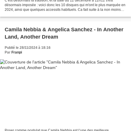
C'est désormais la tradition, et la date du 12 décembre à 12h12 s'est
désormais imposée : voici donc les 10 disques qui m'ont le plus marquée en
2024, ainsi que quelques accessits habituels. Ca fait suite à la non moins
traditionnelle liste de 25 disques...
Camila Nebbia & Angelica Sanchez - In Another
Land, Another Dream
Publié le 28/11/2024 à 18:16
Par
Franpi
Poser comme postulat que Camila Nebbia est l’une des meilleure