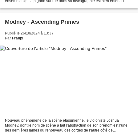
ensembles qui a pignon sur rue dans sa discographie est bien entendu
TOC, dont nous fêtions il y a quelques...
Modney - Ascending Primes
Publié le 26/10/2024 à 13:37
Par
Franpi
Nouveau phénomène de la scène étasunienne, le violoniste Joshua
Modney, dont le nom de scène a fait l’abstraction de son prénom est l’une
des dernières lames du renouveau des cordes de l’autre côté de
l’Atlantique. Avec Citizen Jazz, je l’ai largement...