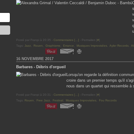
O
v
q
u
Posté par Franpi à 20:35 -
Commentaires [
…
]
- Permalien [
#
]
Tags:
Jazz
,
Rouen
,
Graphisme
,
Errance
,
Musiques Improvisées
,
Ayler Records
,
Al
16 NOVEMBRE 2017
Barbares - Débris d'orgueil
Lorsqu'on regarde la définition commun
croire dans un premier temps qu'il s'ag
nous dans un quartet qui ressemble à s
Posté par Franpi à 20:31 -
Commentaires [
…
]
- Permalien [
#
]
Tags:
Rouen
,
Free Jazz
,
Festival
,
Musiques Improvisées
,
Fou Records