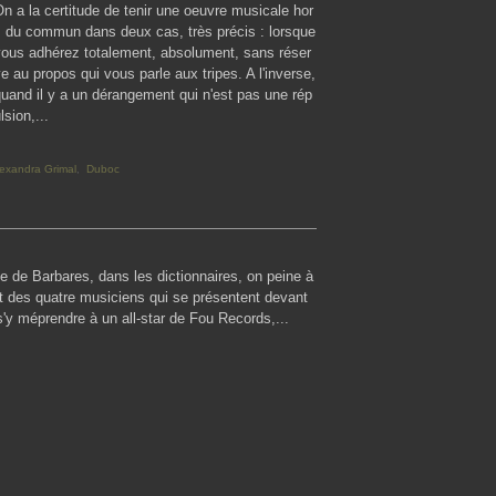
n a la certitude de tenir une oeuvre musicale hor
s du commun dans deux cas, très précis : lorsque
vous adhérez totalement, absolument, sans réser
e au propos qui vous parle aux tripes. A l'inverse,
uand il y a un dérangement qui n'est pas une rép
lsion,...
exandra Grimal
,
Duboc
e de Barbares, dans les dictionnaires, on peine à
it des quatre musiciens qui se présentent devant
'y méprendre à un all-star de Fou Records,...