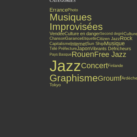
CATÉGORIES
Errance
Photo
Musiques
Improvisées
Culture en danger
Vendée
Cultur
Second degré
Rock
Citizen Jazz
Chanson
Garance
Etiquette
Musique
Internet
Capitalisme
Sun Ship
Japon
Vibrants Défricheurs
Télé Préfecture
Rouen
Free Jazz
Pays Basque
Jazz
Concert
Finlande
Graphisme
Groumf
Ardèch
Tokyo
Top articles