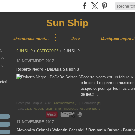
Sun Ship
chroniques musicales
Jazz
M
SUN SHIP
>
CATEGORIES
>
SUN SHIP
la
s de
18 NOVEMBRE 2017
 de
Roberto Negro - DaDaDa Saison 3
Roberto Negro est un fabuleux 
sical
e le dire. Le genre de musicien 
usique et pour qui les musicien
de lieux...
Posté par Franpi à 14:48 -
Commentaires [
…
]
- Permalien [
#
]
Tags:
Jazz
,
Rouen
,
Graphisme
,
Tricollectif
,
Roberto Negro
17 NOVEMBRE 2017
Alexandra Grimal / Valentin Ceccaldi / Benjamin Duboc - Bamb