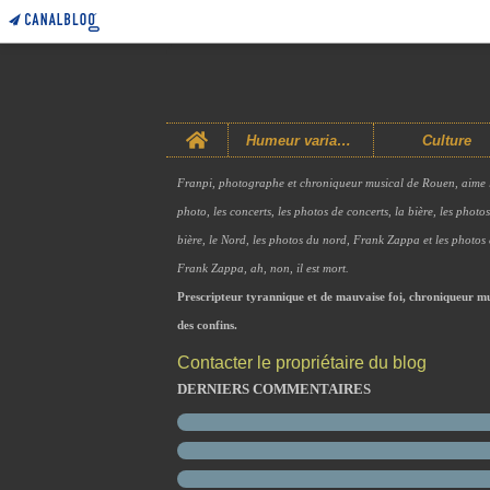
Home
Humeur variable
Culture
Franpi, photographe et chroniqueur musical de Rouen, aime 
photo, les concerts, les photos de concerts, la bière, les photo
bière, le Nord, les photos du nord, Frank Zappa et les photos
Frank Zappa, ah, non, il est mort.
Prescripteur tyrannique et de mauvaise foi, chroniqueur mu
des confins.
Contacter le propriétaire du blog
DERNIERS COMMENTAIRES