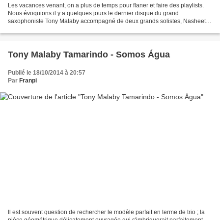
Les vacances venant, on a plus de temps pour flaner et faire des playlists.
Nous évoquions il y a quelques jours le dernier disque du grand
saxophoniste Tony Malaby accompagné de deux grands solistes, Nasheet
Waits et William Parker. Un trio d'évidence,...
Tony Malaby Tamarindo - Somos Água
Publié le 18/10/2014 à 20:57
Par
Franpi
Il est souvent question de rechercher le modèle parfait en terme de trio ; la
pièce géométrique délicatement ouvragée qui s'imbriquerait parfaitement,