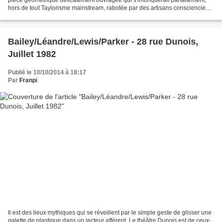
hors de tout Taylorisme mainstream, rabotée par des artisans consciencieux
et poli par le temps. Peu...
Bailey/Léandre/Lewis/Parker - 28 rue Dunois,
Juillet 1982
Publié le 10/10/2014 à 18:17
Par
Franpi
Il est des lieux mythiques qui se réveillent par le simple geste de glisser une
galette de plastique dans un lecteur afférent. Le théâtre Dunois est de ceux-