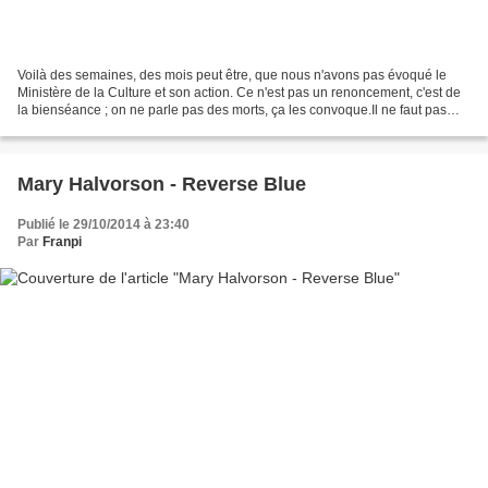
Voilà des semaines, des mois peut être, que nous n'avons pas évoqué le
Ministère de la Culture et son action. Ce n'est pas un renoncement, c'est de
la bienséance ; on ne parle pas des morts, ça les convoque.Il ne faut pas
chercher bien loin pour comprendre...
Mary Halvorson - Reverse Blue
Publié le 29/10/2014 à 23:40
Par
Franpi