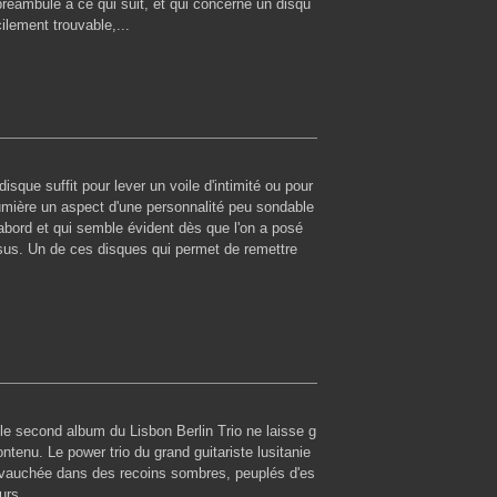
 préambule à ce qui suit, et qui concerne un disqu
cilement trouvable,...
disque suffit pour lever un voile d'intimité ou pour
umière un aspect d'une personnalité peu sondable
abord et qui semble évident dès que l'on a posé
essus. Un de ces disques qui permet de remettre
le second album du Lisbon Berlin Trio ne laisse g
ntenu. Le power trio du grand guitariste lusitanie
evauchée dans des recoins sombres, peuplés d'es
urs....