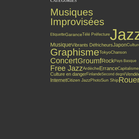
CATÉGORIES
Musiques
Improvisées
Jaz
Garance
Etiquette
Télé Préfecture
Musique
Japon
Vibrants Défricheurs
Cultur
Graphisme
Tokyo
Chanson
Concert
Groumf
Rock
Pays Basque
Free Jazz
Errance
Ardèche
Capitalisme
Culture en danger
Finlande
Vendé
Second degré
Roue
Internet
Citizen Jazz
Photo
Sun Ship