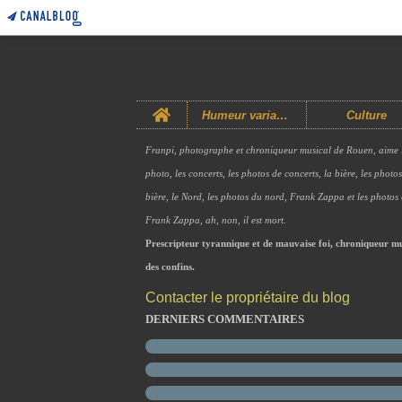
Home
Humeur variable
Culture
Franpi, photographe et chroniqueur musical de Rouen, aime 
photo, les concerts, les photos de concerts, la bière, les photo
bière, le Nord, les photos du nord, Frank Zappa et les photos
Frank Zappa, ah, non, il est mort.
Prescripteur tyrannique et de mauvaise foi, chroniqueur mu
des confins.
Contacter le propriétaire du blog
DERNIERS COMMENTAIRES