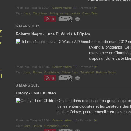
Posté par Franpi à 19:14 -
Commentaires [
…
]
- Permalien [
#
]
Tags:
Jazz
,
Graphisme
,
Musiques Improvisées
,
Clean Feed
6 MARS 2015
z
Roberto Negro - Luna Di Wuxi / A l'Opéra
Le mois de mars 2012 se
e
uviendra longtemps. Ce m
nservatoire de Chambéry e
disposait d'une carte bla
Posté par Franpi à 18:04 -
Commentaires [
…
]
- Permalien [
#
]
e
Tags:
Jazz
,
Rouen
,
Graphisme
,
Citizen Jazz
,
Tricollectif
,
Roberto Negro
n
3 MARS 2015
Orioxy - Lost Children
On aime dans ces pages les groupes qui expl
us les entomologistes et les zélateurs des b
n aime Orioxy, petite trouvaille en provena
Posté par Franpi à 19:38 -
Commentaires [
…
]
- Permalien [
#
]
Tags:
Jazz
,
Rouen
,
Graphisme
,
Rock