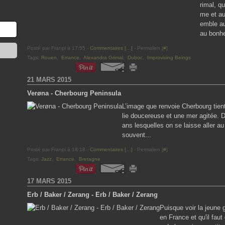
rimal, qu
me et au
emble au
au bonhe
Posté par Franpi à 17:55 -
Commentaires [
…
]
- Permalien [
#
]
Tags:
Rouen
,
Errance
,
Alexandra Grimal
,
Duboc
,
Improvising Beings
21 MARS 2015
Verøna - Cherbourg Peninsula
L’image que renvoie Cherbourg tien
lie doucereuse et une mer agitée. 
ans lesquelles on se laisse aller 
souvent...
Posté par Franpi à 18:18 -
Commentaires [
…
]
- Permalien [
#
]
Tags:
Jazz
,
Errance
,
Bretagne
17 MARS 2015
Erb / Baker / Zerang - Erb / Baker / Zerang
Puisque voir la jeune
en France et qu'il faut