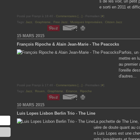
s de les voir, un petit
e sorti en 2011 et diffi
Posté par Franpi à 18:40 -
Commentaires [
…
]
- Permalien [
#
]
Tags:
Jazz
,
Graphisme
,
Free Jazz
,
Musiques Improvisées
,
Citizen Jazz
15 MARS 2015
François Ripoche & Alain Jean-Marie - The Peacocks
Parfois, un 
mettre en l
au premier 
l'oreille d
d'autres...
Posté par Franpi à 17:46 -
Commentaires [
…
]
- Permalien [
#
]
Tags:
Jazz
,
Rouen
,
Graphisme
,
Errance
,
Ripoche
10 MARS 2015
Luis Lopes Lisbon Berlin Trio - The Line
La pochette de The Line, 
uère de doute quant au co
n Luis Lopes est une ch
prits inquiétants et frappe