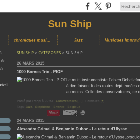
Sun Ship
chroniques musicales
Jazz
M
SUN SHIP
>
CATEGORIES
>
SUN SHIP
la
s de
26 MARS 2015
 de
1000 Bornes Trio - PIOF
Le multi-instrumentiste Fabien Debellefo
sical
à dire faisant fi des routes déjà tracées
au moins. Celle des conservatoires, ce q
Posté par Franpi à 20:53 -
Commentaires [
…
]
- Permalien [
#
]
Tags:
Jazz
,
Graphisme
,
Errance
,
Belgique
24 MARS 2015
Alexandra Grimal & Benjamin Duboc - Le retour d'Ulysse
Lorsqu'