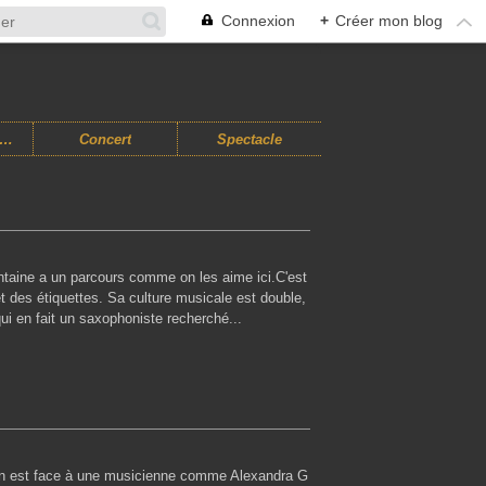
Connexion
+
Créer mon blog
usiques Improvisées
Concert
Spectacle
ntaine a un parcours comme on les aime ici.C'est
 et des étiquettes. Sa culture musicale est double,
ui en fait un saxophoniste recherché...
on est face à une musicienne comme Alexandra G