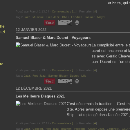
et brute, qui
Posté par Franpi à 13:54 -
Commentaires [
…
]
- Permalien [
#
]
Tags:
Jazz
,
Musique
,
Free Jazz
,
BMC
,
Londres
,
Janinet
,
Mayot
che
12 JANVIER 2022
net
Samuel Blaser & Marc Ducret - Voyageurs
La complicité entre le
ucret est ancienne et
ss avec Gerald Cleaver,
uun. Ducret est l'un de
to
Posté par Franpi à 19:36 -
Commentaires [
…
]
- Permalien [
#
]
Tags:
Jazz
,
Free Jazz
,
Samuel Blaser
,
Ducret
,
Lille
12 DÉCEMBRE 2021
Les Meilleurs Disques 2021
C'est désormais la tradition... C'est 
dite. Après avoir déposé une premièr
Ship , j'ai replongé dans l'année 2021,
Posté par Franpi à 12:12 -
Commentaires [
…
]
- Permalien [
#
]
Tags:
Jazz
,
Concert
,
Free Jazz
,
Braxton
,
Florilège
,
Citizen Jazz
,
Laubrock
,
ONJ R