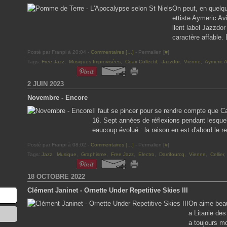
On peut, en quelqu
ettiste Aymeric A
llent label Jazzdor
caractère affable.
Posté par Franpi à 20:04 -
Commentaires [
…
]
- Permalien [
#
]
Tags:
Free Jazz
,
Musiques Improvisées
,
Coax Collectif
,
Jazzdor
,
Vienne
,
Aymeric A
2 JUIN 2023
Novembre - Encore
Il faut se pincer pour se rendre compte que 
16. Sept années de réflexions pendant lesquel
eaucoup évolué : la raison en est d'abord le r
Posté par Franpi à 08:02 -
Commentaires [
…
]
- Permalien [
#
]
Tags:
Jazz
,
Musique
,
Graphisme
,
Free Jazz
,
Electro
,
Darrifourcq
,
Vienne
,
Cellier
18 OCTOBRE 2022
Clément Janinet - Ornette Under Repetitive Skies III
On aime beau
a Litanie des
a toujours mo