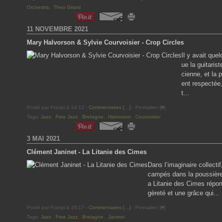
Orchestra
,
Theo Girard
11 NOVEMBRE 2021
Mary Halvorson & Sylvie Courvoisier - Crop Circles
Il y avait que
ue la guitari
cienne, et la 
ent respectée
t...
Posté par Franpi à 14:12 -
Commentaires [
…
]
- Permalien [
#
]
Tags:
Jazz
,
Free Jazz
,
Bretagne
,
Halvorson
,
Courvoisier
3 MAI 2021
Clément Janinet - La Litanie des Cimes
Dans l’imaginaire collectif
campés dans la poussière.
a Litanie des Cimes répon
gèreté et une grâce qui...
Posté par Franpi à 19:17 -
Commentaires [
…
]
- Permalien [
#
]
Tags:
Jazz
,
Free Jazz
,
Bretagne
,
Janinet