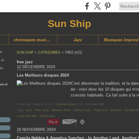
Sun Ship
chroniques musicales
Jazz
M
SUN SHIP
>
CATEGORIES
>
FREE JAZZ
la
s de
free jazz
12 DÉCEMBRE 2024
 de
Les Meilleurs disques 2024
C'est désormais la tradition, et la d
sical
ée : voici donc les 10 disques qui m'
ccessits habituels. Ca fait suite à la 
Posté par Franpi à 12:12 -
Commentaires [
…
]
- Permalien [
#
]
Tags:
Jazz
,
Free Jazz
,
Relative Pitch
,
Citizen Jazz
,
Halvorson
,
Braxton
,
Camila N
Luzia von Wyl
,
Darrifourcq
28 NOVEMBRE 2024
Camila Nebbia & Angelica Sanchez - In Another Land, Another