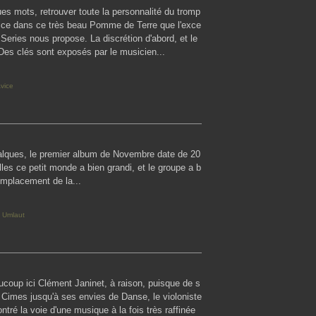
es mots, retrouver toute la personnalité du tromp
vice dans ce très beau Pomme de Terre que l'exce
 Series nous propose. La discrétion d'abord, et le
 Des clés sont exposés par le musicien...
vice
Calques, le premier album de Novembre date de 20
les ce petit monde a bien grandi, et le groupe a b
emplacement de la...
,
Umlaut
coup ici Clément Janinet, à raison, puisque de s
 Cimes jusqu'à ses envies de Danse, le violoniste
ntré la voie d'une musique à la fois très raffinée