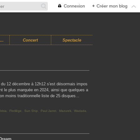
Connexion
+
Créer mon blog
usiques Improvisées
Concert
Spectacle
ate du 12 décembre à 12h12 s'est désormais impos
ont le plus marquée en 2024, ainsi que quelques a
non moins traditionnelle liste de 25 disques...
ebbia
,
Florilège
,
Sun Ship
,
Paul Jarret
,
Mazurek
,
Wadada
,
 Dream