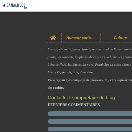
Home
Humeur variable
Culture
Franpi, photographe et chroniqueur musical de Rouen, aime 
photo, les concerts, les photos de concerts, la bière, les photo
bière, le Nord, les photos du nord, Frank Zappa et les photos
Frank Zappa, ah, non, il est mort.
Prescripteur tyrannique et de mauvaise foi, chroniqueur mu
des confins.
Contacter le propriétaire du blog
DERNIERS COMMENTAIRES