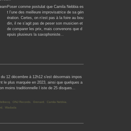
Poser comme postulat que Camila Nebbia es
t l’une des meilleure improvisatrice de sa gén
ération. Certes, on n’est pas à la foire au bou
din, il ne s’agit pas de peser son musicien et
de comparer les prix, mais convenons que d
epuis plusieurs la saxophoniste...
ate du 12 décembre à 12h12 s'est désormais impos
ont le plus marquée en 2023, ainsi que quelques a
on moins traditionnelle l iste de 25 disques...
Delbecq
,
ONJ Records
,
Grenard
,
Camila Nebbia
,
rd
,
Wadada