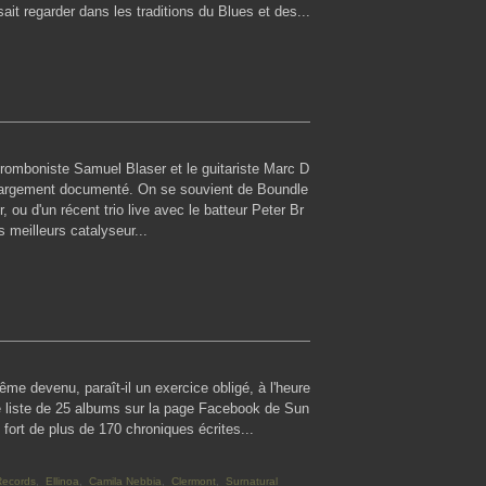
 sait regarder dans les traditions du Blues et des...
 tromboniste Samuel Blaser et le guitariste Marc D
 largement documenté. On se souvient de Boundle
 ou d'un récent trio live avec le batteur Peter Br
s meilleurs catalyseur...
même devenu, paraît-il un exercice obligé, à l'heure
e liste de 25 albums sur la page Facebook de Sun
 fort de plus de 170 chroniques écrites...
ecords
,
Ellinoa
,
Camila Nebbia
,
Clermont
,
Surnatural