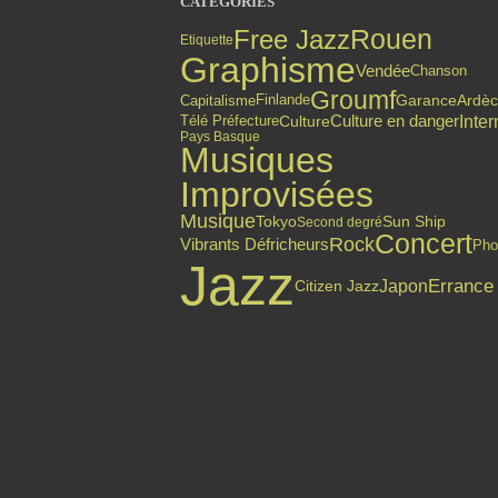
CATÉGORIES
Free Jazz
Rouen
Etiquette
Graphisme
Vendée
Chanson
Groumf
Finlande
Capitalisme
Garance
Ardè
Culture en danger
Inter
Culture
Télé Préfecture
Pays Basque
Musiques
Improvisées
Musique
Tokyo
Sun Ship
Second degré
Concert
Rock
Vibrants Défricheurs
Pho
Jazz
Errance
Japon
Citizen Jazz