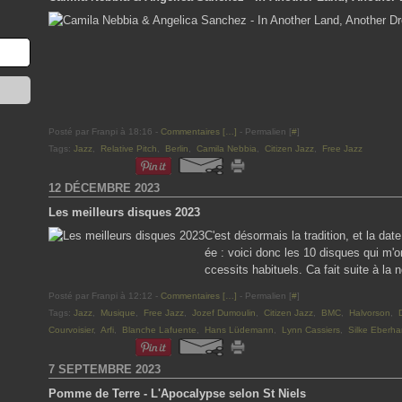
Posté par Franpi à 18:16 -
Commentaires [
…
]
- Permalien [
#
]
Tags:
Jazz
,
Relative Pitch
,
Berlin
,
Camila Nebbia
,
Citizen Jazz
,
Free Jazz
12 DÉCEMBRE 2023
Les meilleurs disques 2023
C'est désormais la tradition, et la d
ée : voici donc les 10 disques qui m'
ccessits habituels. Ca fait suite à la n
Posté par Franpi à 12:12 -
Commentaires [
…
]
- Permalien [
#
]
Tags:
Jazz
,
Musique
,
Free Jazz
,
Jozef Dumoulin
,
Citizen Jazz
,
BMC
,
Halvorson
,
Courvoisier
,
Arfi
,
Blanche Lafuente
,
Hans Lüdemann
,
Lynn Cassiers
,
Silke Eberha
7 SEPTEMBRE 2023
Pomme de Terre - L'Apocalypse selon St Niels