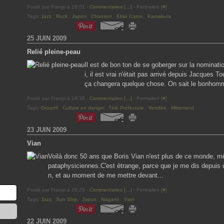
Posté par Franpi à 19:01 -
Commentaires [
…
]
- Permalien [
#
]
Tags:
Jazz
,
Rock
,
Japon
,
Chanson
,
Elise Caron
,
Kamakura
25 JUIN 2009
Relié pleine-peau
Il est de bon ton de se goberger sur la nominatio
i, il est vrai n'était pas arrivé depuis Jacques 
ça changera quelque chose. On sait le bonhomm
Posté par Franpi à 19:35 -
Commentaires [
…
]
- Permalien [
#
]
Tags:
Groumf
,
Culture en danger
,
Télé Préfecture
,
Vendée
,
Mitterrand
23 JUIN 2009
Vian
Voilà donc 50 ans que Boris Vian n'est plus de ce monde, mê
pataphysiciennes.C'est étrange, parce que je me dis depuis u
n, et au moment de me mettre devant...
Posté par Franpi à 18:20 -
Commentaires [
…
]
- Permalien [
#
]
Tags:
Jazz
,
Sun Ship
,
Japon
,
Nagano
,
Vian
22 JUIN 2009