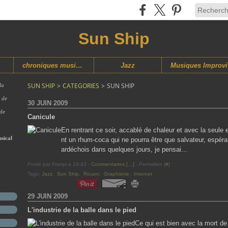
Sun Ship
chroniques musicales
Jazz
M
SUN SHIP
>
CATEGORIES
>
SUN SHIP
la
s de
30 JUIN 2009
 de
Canicule
En rentrant ce soir, accablé de chaleur et avec la seule
sical
nt un rhum-coca qui ne pourra être que salvateur, espéran
ardéchois dans quelques jours, je pensai...
Posté par Franpi à 19:43 -
Commentaires [
…
]
- Permalien [
#
]
Tags:
Jazz
,
Sun Ship
,
Rouen
,
Graphisme
,
Internet
29 JUIN 2009
L'industrie de la balle dans le pied
Ce qui est bien avec la mort de