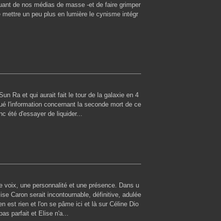
quant de nos médias de masse -et de faire grimper
e mettre un peu plus en lumière le cynisme intégr
un Ra et qui aurait fait le tour de la galaxie en 4
é l'information concernant la seconde mort de ce
nc été d'essayer de liquider...
e voix, une personnalité et une présence. Dans u
ise Caron serait incontournable, définitive, adulée
'en est rien et l'on se pâme ici et là sur Céline Dio
as parfait et Elise n'a...