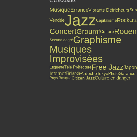
CATÉGORIES
Musique
Errance
Vibrants Défricheurs
Sun
Jazz
Rock
Vendée
Capitalisme
Cha
Concert
Rouen
Groumf
Culture
Graphisme
Second degré
Musiques
Improvisées
Free Jazz
Japon
Etiquette
Télé Préfecture
Internet
Finlande
Ardèche
Tokyo
Photo
Garance
Culture en danger
Citizen Jazz
Pays Basque