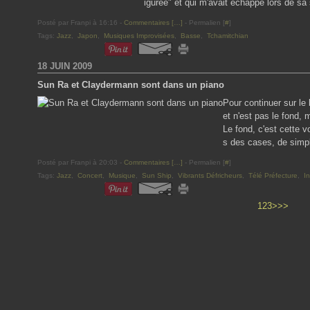
igurée" et qui m'avait échappé lors de sa
Posté par Franpi à 16:16 -
Commentaires [
…
]
- Permalien [
#
]
Tags:
Jazz
,
Japon
,
Musiques Improvisées
,
Basse
,
Tchamitchian
18 JUIN 2009
Sun Ra et Claydermann sont dans un piano
Pour continuer sur le b
et n'est pas le fond, 
Le fond, c'est cette v
s des cases, de simpli
Posté par Franpi à 20:03 -
Commentaires [
…
]
- Permalien [
#
]
Tags:
Jazz
,
Concert
,
Musique
,
Sun Ship
,
Vibrants Défricheurs
,
Télé Préfecture
,
In
1
2
3
>
>>