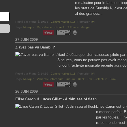
e malsaine pour le factuel clin
les stats de Sunship !-, c'est d
al des grandes...
Posté par Franpi à 19:38 -
Commentaires [
…
]
- Permalien [
#
]
Tags:
Musique
,
Capitalisme
,
Groumf
,
Culture en danger
27 JUIN 2009
Z'avez pas vu Bambi ?
Sauf à débarquer d'un vaisseau piloté par S
8 heures, vous ne pouvez pas avoir manqu
lui dont l'activité musicale récente aura do
Posté par Franpi à 14:16 -
Commentaires [
…
]
- Permalien [
#
]
Tags:
Musique
,
Vibrants Défricheurs
,
Groumf
,
Rock
,
Télé Préfecture
,
Funk
26 JUIN 2009
Elise Caron & Lucas Gillet - A thin sea of flesh
Elise Caron est un
n monde parfait, El
par les foules. Il n
n. Le monde n'est p