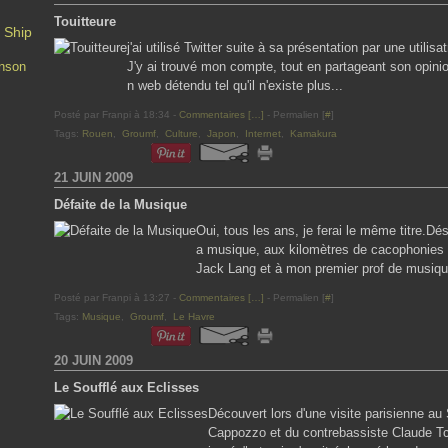
Touitteure
 Ship
j'ai utilisé Twitter suite à sa présentation par une utili
nson
J'y ai trouvé mon compte, tout en partageant son opinio
n web détendu tel qu'il n'existe plus...
Posté par Franpi à 18:34 -
Commentaires [
…
]
- Permalien [
#
]
Tags:
Rouen
,
Groumf
,
Culture
,
Japon
,
Internet
,
Kamakura
21 JUIN 2009
Défaite de la Musique
Oui, tous les ans, je ferai le même titre.Dé
a musique, aux kilomètres de cacophonies v
Jack Lang et à mon premier prof de musique
Posté par Franpi à 13:27 -
Commentaires [
…
]
- Permalien [
#
]
Tags:
Musique
,
Groumf
,
Le Havre
20 JUIN 2009
Le Soufflé aux Eclisses
Découvert lors d'une visite parisienne au
Cappozzo et du contrebassiste Claude Tcha