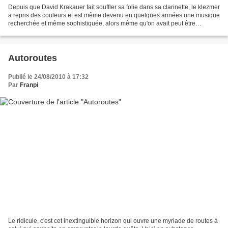
Depuis que David Krakauer fait souffler sa folie dans sa clarinette, le klezmer
a repris des couleurs et est même devenu en quelques années une musique
recherchée et même sophistiquée, alors même qu'on avait peut être
jusqu'alors tendance à obérer l'importance...
Autoroutes
Publié le 24/08/2010 à 17:32
Par
Franpi
Le ridicule, c'est cet inextinguible horizon qui ouvre une myriade de routes à