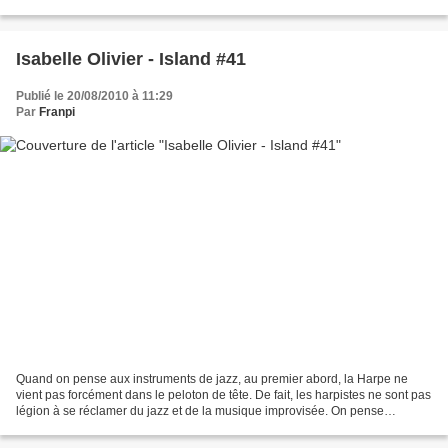
capacité à allier la rigueur d'un...
Isabelle Olivier - Island #41
Publié le 20/08/2010 à 11:29
Par
Franpi
Quand on pense aux instruments de jazz, au premier abord, la Harpe ne
vient pas forcément dans le peloton de tête. De fait, les harpistes ne sont pas
légion à se réclamer du jazz et de la musique improvisée. On pense
évidemment à Alice Coltrane, même...