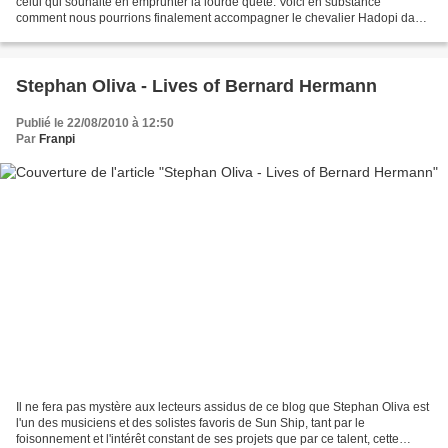
celui qui souhaite en emprunter la lourde quête. Voici en substance
comment nous pourrions finalement accompagner le chevalier Hadopi dans
son aventure. Car depuis que ce funeste...
Stephan Oliva - Lives of Bernard Hermann
Publié le 22/08/2010 à 12:50
Par
Franpi
Il ne fera pas mystère aux lecteurs assidus de ce blog que Stephan Oliva est
l'un des musiciens et des solistes favoris de Sun Ship, tant par le
foisonnement et l'intérêt constant de ses projets que par ce talent, cette