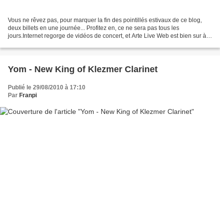
Vous ne rêvez pas, pour marquer la fin des pointillés estivaux de ce blog,
deux billets en une journée... Profitez en, ce ne sera pas tous les
jours.Internet regorge de vidéos de concert, et Arte Live Web est bien sur à
la pointe de l'offre de concert,...
Yom - New King of Klezmer Clarinet
Publié le 29/08/2010 à 17:10
Par
Franpi