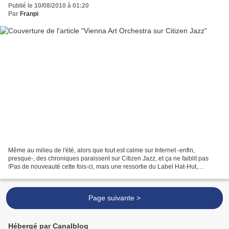
Publié le 10/08/2010 à 01:20
Par
Franpi
Même au milieu de l'été, alors que tout est calme sur Internet -enfin,
presque-, des chroniques paraissent sur Citizen Jazz, et ça ne faiblit pas
!Pas de nouveauté cette fois-ci, mais une ressortie du Label Hat-Hut,
particulièrement apprécié en ces pages....
Page suivante >
Hébergé par Canalblog