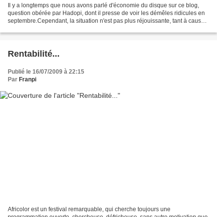
Il y a longtemps que nous avons parlé d'économie du disque sur ce blog,
question obérée par Hadopi, dont il presse de voir les démêles ridicules en
septembre.Cependant, la situation n'est pas plus réjouissante, tant à cause
des arguties d'une poignée...
Rentabilité...
Publié le 16/07/2009 à 22:15
Par
Franpi
Africolor est un festival remarquable, qui cherche toujours une
programmation ouverte, chercheuse, défricheuse, sans autre motivation que