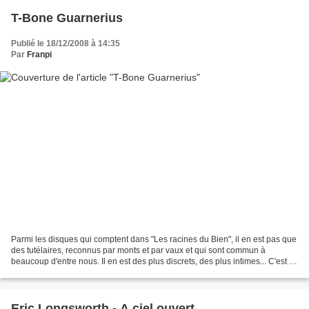
T-Bone Guarnerius
Publié le 18/12/2008 à 14:35
Par
Franpi
Parmi les disques qui comptent dans "Les racines du Bien", il en est pas que
des tutélaires, reconnus par monts et par vaux et qui sont commun à
beaucoup d'entre nous. Il en est des plus discrets, des plus intimes... C'est le
cas de "T-Bone Garnerius",...
Eric Longsworth - A ciel ouvert