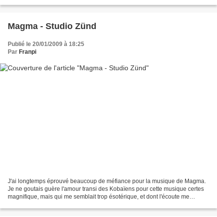
DDJ, dont les exploits tant...
Magma - Studio Zünd
Publié le 20/01/2009 à 18:25
Par
Franpi
J'ai longtemps éprouvé beaucoup de méfiance pour la musique de Magma.
Je ne goutais guère l'amour transi des Kobaïens pour cette musique certes
magnifique, mais qui me semblait trop ésotérique, et dont l'écoute me
semblait résulter plus de l'attitude...