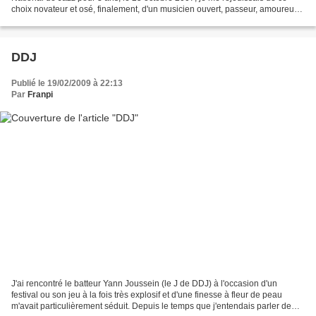
choix novateur et osé, finalement, d'un musicien ouvert, passeur, amoureux
du disque et surtout pas cantonné...
DDJ
Publié le 19/02/2009 à 22:13
Par
Franpi
J'ai rencontré le batteur Yann Joussein (le J de DDJ) à l'occasion d'un
festival ou son jeu à la fois très explosif et d'une finesse à fleur de peau
m'avait particulièrement séduit. Depuis le temps que j'entendais parler de