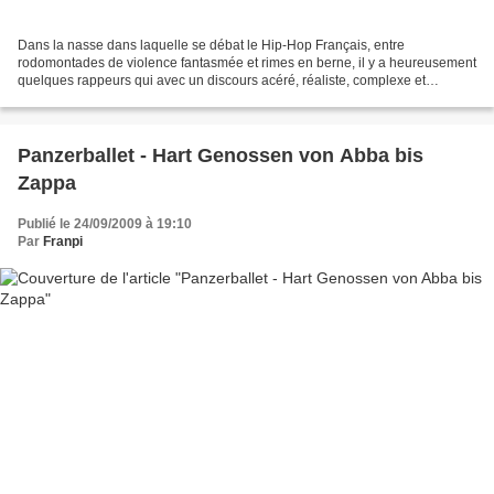
Dans la nasse dans laquelle se débat le Hip-Hop Français, entre
rodomontades de violence fantasmée et rimes en berne, il y a heureusement
quelques rappeurs qui avec un discours acéré, réaliste, complexe et
terriblement lucide redonne à ce courant musical...
Panzerballet - Hart Genossen von Abba bis
Zappa
Publié le 24/09/2009 à 19:10
Par
Franpi