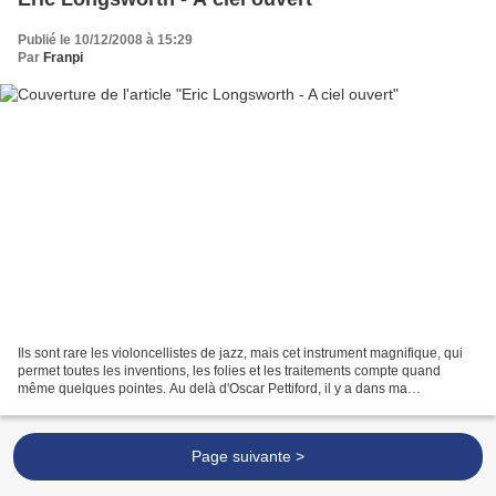
Publié le 10/12/2008 à 15:29
Par
Franpi
Ils sont rare les violoncellistes de jazz, mais cet instrument magnifique, qui
permet toutes les inventions, les folies et les traitements compte quand
même quelques pointes. Au delà d'Oscar Pettiford, il y a dans ma
discothèque Matt Turner, mais aussi...
Page suivante >