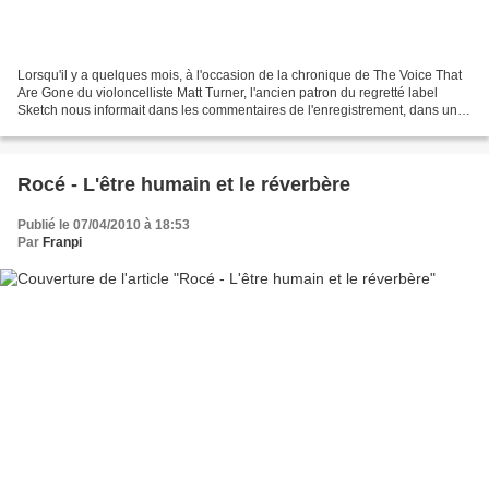
Lorsqu'il y a quelques mois, à l'occasion de la chronique de The Voice That
Are Gone du violoncelliste Matt Turner, l'ancien patron du regretté label
Sketch nous informait dans les commentaires de l'enregistrement, dans une
session commune, d'un album...
Rocé - L'être humain et le réverbère
Publié le 07/04/2010 à 18:53
Par
Franpi