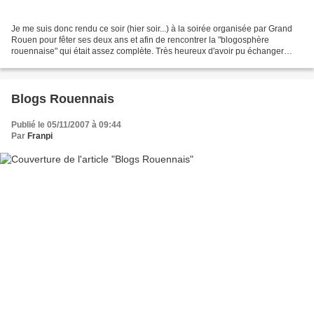
Je me suis donc rendu ce soir (hier soir...) à la soirée organisée par Grand
Rouen pour fêter ses deux ans et afin de rencontrer la "blogosphère
rouennaise" qui était assez complète. Très heureux d'avoir pu échanger
avec pas mal d'entre eux. Notamment...
Blogs Rouennais
Publié le 05/11/2007 à 09:44
Par
Franpi