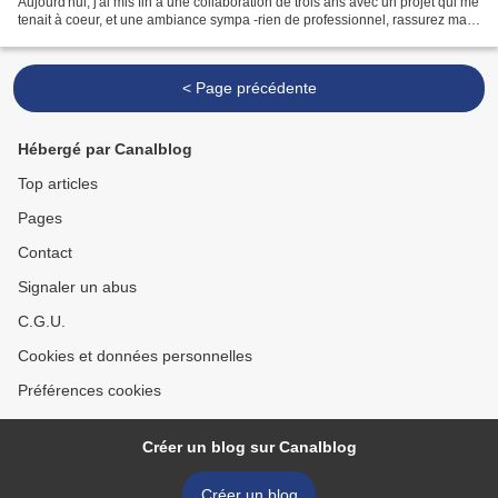
Aujourd'hui, j'ai mis fin à une collaboration de trois ans avec un projet qui me
tenait à coeur, et une ambiance sympa -rien de professionnel, rassurez ma
famille- sur un site internet...
< Page précédente
Hébergé par Canalblog
Top articles
Pages
Contact
Signaler un abus
C.G.U.
Cookies et données personnelles
Préférences cookies
Créer un blog sur Canalblog
Créer un blog