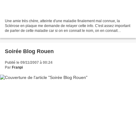
Une amie très chère, atteinte d'une maladie finalement mal connue, la
Sclérose en plaque me demande de relayer cette info. C'est assez important
de parler de cette maladie car si on en connait le nom, on en connait
souvent peu les symptômes et les causes....
Soirée Blog Rouen
Publié le 09/11/2007 à 00:24
Par
Franpi