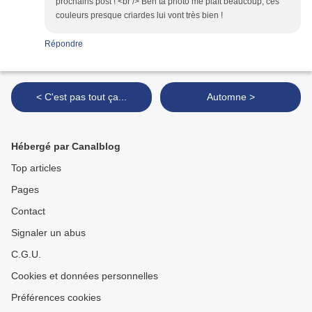
prochains post ! <br /> Ben ta photo me plaît beaucoup, ces
couleurs presque criardes lui vont très bien !
Répondre
< C'est pas tout ça...
Automne >
Hébergé par Canalblog
Top articles
Pages
Contact
Signaler un abus
C.G.U.
Cookies et données personnelles
Préférences cookies