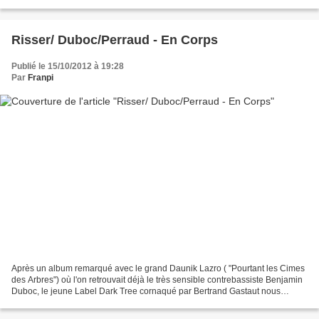
sociaux où l'on "aiment"...
Risser/ Duboc/Perraud - En Corps
Publié le 15/10/2012 à 19:28
Par
Franpi
Après un album remarqué avec le grand Daunik Lazro ( "Pourtant les Cimes
des Arbres") où l'on retrouvait déjà le très sensible contrebassiste Benjamin
Duboc, le jeune Label Dark Tree cornaqué par Bertrand Gastaut nous
emmène de nouveau au coeur palpitant...