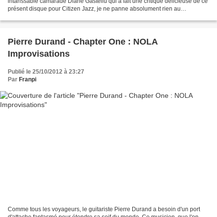
intarissable camarade Diane Gastellu qui a fait une critique délicieuse de ce
présent disque pour Citizen Jazz, je ne panne absolument rien au
Tango.Pour autant, je n'irai pas...
Pierre Durand - Chapter One : NOLA
Improvisations
Publié le 25/10/2012 à 23:27
Par
Franpi
Comme tous les voyageurs, le guitariste Pierre Durand a besoin d'un port
d'attache fantasmé pour étendre sa soif du monde. Ce musicien, que l'on