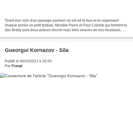
Tirant leur nom d'un passage parisien où est né le duo et ils organisent
chaque année un petit festival, Michèle Pierre et Paul Colomb qui forment le
duo Brady sont deux acteurs discret mais bien vivaces de nos musiques. On
a entendu la première dans...
Gueorgui Kornazov - Sila
Publié le 06/10/2013 à 20:05
Par
Franpi