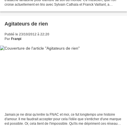
croise actuellement en trio avec Sylvain Cathala et Franck Vaillant, a
participé à nombres aventures avant...
Agitateurs de rien
Publié le 23/10/2012 à 22:20
Par
Franpi
Jamais je ne dirai qu'entre la FNAC et moi, ce fut longtemps une histoire
d'amour. Il me faudrait accepter pour cela l'idée que s'enticher d'une marque
est possible. Or, cela tient de l'impossible. Qu'ils me dépriment ces réseaux