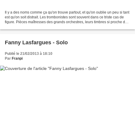
Il y a des noms comme ça qu'on trouve partout, et qu'on oublie un peu si tant
est qu'on soit distrait. Les trombonistes sont souvent dans ce triste cas de
figure. Pièces maîtresses des grands orchestres, leurs timbres si proche de
la voix, leur capacité...
Fanny Lasfargues - Solo
Publié le 21/02/2013 à 18:10
Par
Franpi