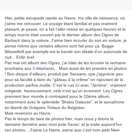
Hier, petite escapade rapide au Havre, ma ville de naissance, où
j'aime me retrouver. Le voyage étant familial et pas vraiment
plaisant, je passe, on a fait l'aller-retour en quelques heures et le
temps morne était couvert par le dernier album des Ogres de
Barback dans la voiture. J'aime bien écouter du son en voiture, je
pense même que certains albums sont fait pour ça. Bugge
Wesseltoft par exemple est la bande son idéale d'un autoroute de
nuit... Enfin bref.
Pas mal cet album des Ogres, j'ai hâte de les écouter la semaine
prochaine aux
3 éléphants
... Mais aussi de les prendre en photos
! Bon disque d'ailleurs, produit par Sansano, que j'apprécie peu
pour sa faculté à faire du "gâteau à la crême" en rajoutant de la
production parfois inutile. C'est le cas ici avec "Jérôme", vraiment
indigeste. heureusement, celà n'est qu'un errement. Les Ogres
prennent leur monde à contrepied pour le 10ème album,
notamment avec le splendide "Brebis Galeuse", et le saxophone
en liberté de Grégoire Tirtiaux du Belgistan.
Mais revenons au Havre.
Pas le temps de faire de photos hier, mais nous y étions la
semaine dernière avec mon pote
Xavier
, et je traite aujourd'hui
ces photos... J'aime Le Havre, parce que c'est mon petit New-