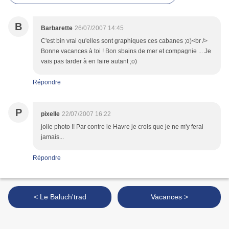
B
Barbarette
26/07/2007 14:45
C'est bin vrai qu'elles sont graphiques ces cabanes ;o)<br />
Bonne vacances à toi ! Bon sbains de mer et compagnie ... Je
vais pas tarder à en faire autant ;o)
Répondre
P
pixelle
22/07/2007 16:22
jolie photo !! Par contre le Havre je crois que je ne m'y ferai
jamais...
Répondre
< Le Baluch'trad
Vacances >