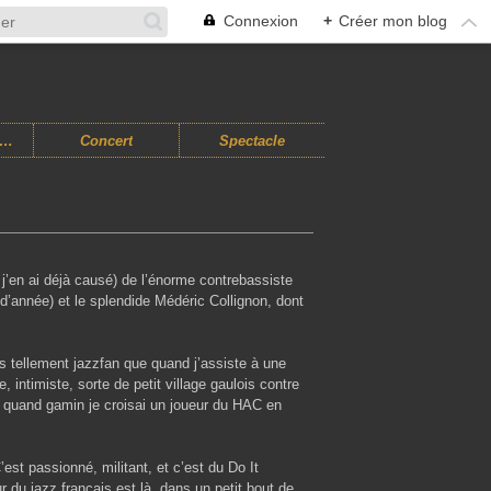
Connexion
+
Créer mon blog
usiques Improvisées
Concert
Spectacle
 j’en ai déjà causé) de l’énorme contrebassiste
’année) et le splendide Médéric Collignon, dont
is tellement jazzfan que quand j’assiste à une
intimiste, sorte de petit village gaulois contre
e quand gamin je croisai un joueur du HAC en
est passionné, militant, et c’est du Do It
ur du jazz français est là, dans un petit bout de