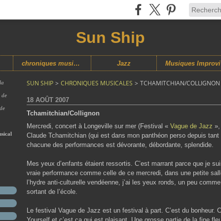
Sun Ship
chroniques musicales
Jazz
M
SUN SHIP
>
CHRONIQUES MUSICALES
>
TCHAMITCHIAN/COLLIGNON
la
s de
18 AOÛT 2007
 de
Tchamitchian/Collignon
Mercredi, concert à Longeville sur mer (Festival «
Vague de Jazz
»,
sical
Claude Tchamitchian (qui est dans mon panthéon perso depuis tant d
chacune des performances est dévorante, débordante, splendide.
Mes yeux d’enfants étaient ressortis. C’est marrant parce que je su
vraie performance comme celle de ce mercredi, dans une petite salle, 
l’hydre anti-culturelle vendéenne, j’ai les yeux ronds, un peu comm
sortant de l’école.
Le festival Vague de Jazz est un festival à part. C’est du bonheur. C’
Yourself et c’est ça qui est plaisant. Une grosse partie de la fine fle