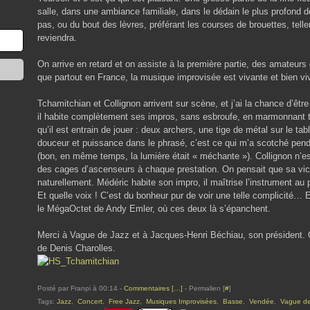
salle, dans une ambiance familiale, dans le dédain le plus profond des
pas, ou du bout des lèvres, préférant les courses de brouettes, tel
reviendra.
On arrive en retard et on assiste à la première partie, des amateurs 
que partout en France, la musique improvisée est vivante et bien vi
Tchamitchian et Collignon arrivent sur scène, et j’ai la chance d’être 
il habite complètement ses impros, sans esbroufe, en marmonnant to
qu’il est entrain de jouer : deux archers, une tige de métal sur le tab
douceur et puissance dans le phrasé, c’est ce qui m’a scotché penda
(bon, en même temps, la lumière était « méchante »). Collignon n’es
des cages d’ascenseurs à chaque prestation. On pensait que sa victo
naturellement. Médéric habite son impro, il maîtrise l’instrument au 
Et quelle voix ! C’est du bonheur pur de voir une telle complicité… 
le MégaOctet de Andy Emler, où ces deux là s’épanchent.
Merci à Vague de Jazz et à Jacques-Henri Béchiau, son président. 
de Denis Charolles.
Posté par Franpi à 00:14 -
Commentaires [
…
]
- Permalien [
#
]
Tags:
Jazz
,
Concert
,
Free Jazz
,
Musiques Improvisées
,
Basse
,
Vendée
,
Vague de