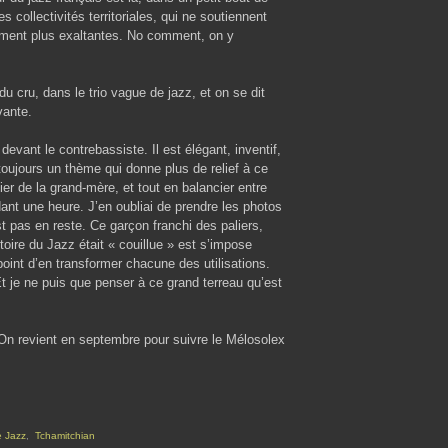
 collectivités territoriales, qui ne soutiennent
lement plus exaltantes. No comment, on y
du cru, dans le trio vague de jazz, et on se dit
vante.
devant le contrebassiste. Il est élégant, inventif,
ujours un thème qui donne plus de relief à ce
lier de la grand-mère, et tout en balancier entre
nt une heure. J’en oubliai de prendre les photos
t pas en reste. Ce garçon franchi des paliers,
ire du Jazz était « couillue » est s’impose
point d’en transformer chacune des utilisations.
Et je ne puis que penser à ce grand terreau qu’est
On revient en septembre pour suivre le Mélosolex
 Jazz
,
Tchamitchian