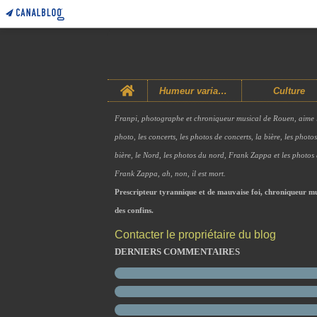
Home
Humeur variable
Culture
Franpi, photographe et chroniqueur musical de Rouen, aime 
photo, les concerts, les photos de concerts, la bière, les photo
bière, le Nord, les photos du nord, Frank Zappa et les photos
Frank Zappa, ah, non, il est mort.
Prescripteur tyrannique et de mauvaise foi, chroniqueur mu
des confins.
Contacter le propriétaire du blog
DERNIERS COMMENTAIRES