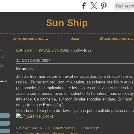
Sun Ship
chroniques musicales
Jazz
M
SUN SHIP
>
TRAVAIL EN COURS
>
ERRANCES
la
s de
15 OCTOBRE 2007
 de
Errances
Je suis très marqué par le travail de Depardon, dont chaque livre e
sical
radical. J'aime son oeil, son implication, sa science des Noirs et b
personnelle, son implication sur les choses de la ville et sur les 
aussi à ces errances, avec la modestie de l'amateur, mais en essay
influence. Ca donne ça, sur mon dernier shooting en date. Sur
mon
cours (rubrique Errance(s) ).
C'est la dernière photo du Havre, j'ai une petite ballade prévue demai
Posté par Franpi à 23:11 -
Commentaires [
…
]
- Permalien [
#
]
Tags:
Photo
,
Graphisme
,
Errance
,
Le Havre