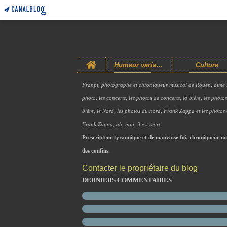
Home
Humeur variable
Culture
Franpi, photographe et chroniqueur musical de Rouen, aime 
photo, les concerts, les photos de concerts, la bière, les photo
bière, le Nord, les photos du nord, Frank Zappa et les photos
Frank Zappa, ah, non, il est mort.
Prescripteur tyrannique et de mauvaise foi, chroniqueur mu
des confins.
Contacter le propriétaire du blog
DERNIERS COMMENTAIRES