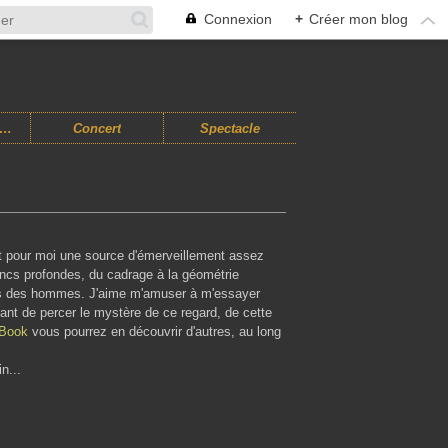
Connexion
+
Créer mon blog
usiques Improvisées
Concert
Spectacle
st pour moi une source d'émerveillement assez
lancs profondes, du cadrage à la géométrie
faits des hommes. J'aime m'amuser à m'essayer
ant de percer le mystère de ce regard, de cette
 Book
vous pourrez en découvrir d'autres, au long
n...