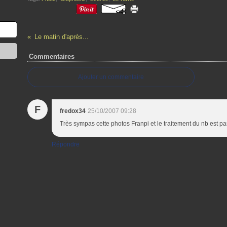
Le matin d'après...
Commentaires
Ajouter un commentaire
F
fredox34
25/10/2007 09:28
Très sympas cette photos Franpi et le traitement du nb est parf
Répondre