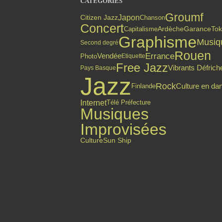
CATÉGORIES
Groumf
Japon
Citizen Jazz
Chanson
Concert
Capitalisme
Ardèche
Garance
To
Graphisme
Musiq
Second degré
Rouen
Errance
Vendée
Photo
Etiquette
Free Jazz
Vibrants Défrich
Pays Basque
Jazz
Rock
Culture en da
Finlande
Internet
Télé Préfecture
Musiques
Improvisées
Culture
Sun Ship