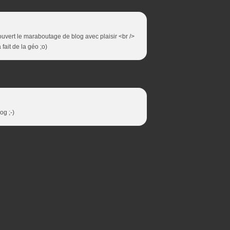
écouvert le maraboutage de blog avec plaisir <br />
fait de la géo ;o)
og ;-)