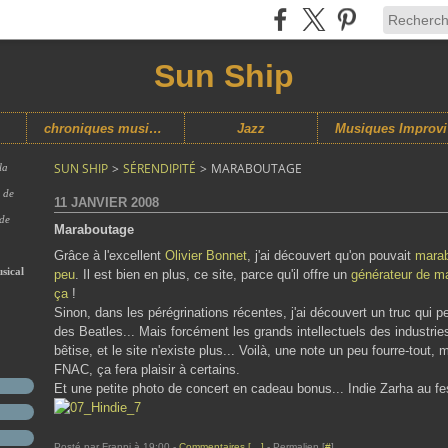
Sun Ship
chroniques musicales
Jazz
M
SUN SHIP
>
SÉRENDIPITÉ
>
MARABOUTAGE
la
s de
11 JANVIER 2008
 de
Maraboutage
Grâce à l'excellent
Olivier Bonnet
, j'ai découvert qu'on pouvait
marab
sical
peu
. Il est bien en plus, ce site, parce qu'il offre un
générateur de m
ça
!
Sinon, dans les pérégrinations récentes, j'ai découvert un truc qui 
des Beatles... Mais forcément les grands intellectuels des industries
bêtise, et le site n'existe plus... Voilà, une note un peu fourre-tout
FNAC, ça fera plaisir à certains.
Et une petite photo de concert en cadeau bonus... Indie Zarha au fes
Posté par Franpi à 19:00 -
Commentaires [
…
]
- Permalien [
#
]