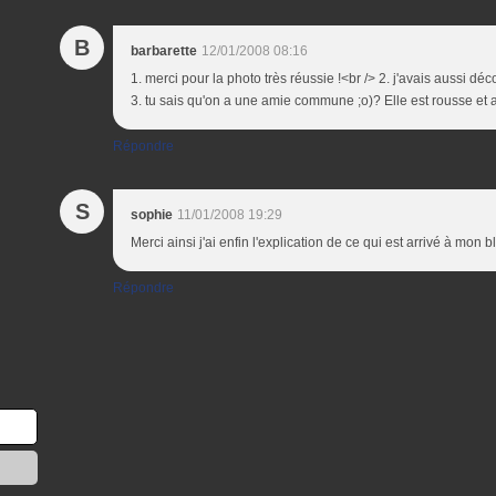
B
barbarette
12/01/2008 08:16
1. merci pour la photo très réussie !<br /> 2. j'avais aussi d
3. tu sais qu'on a une amie commune ;o)? Elle est rousse et a 
Répondre
S
sophie
11/01/2008 19:29
Merci ainsi j'ai enfin l'explication de ce qui est arrivé à mon bl
Répondre