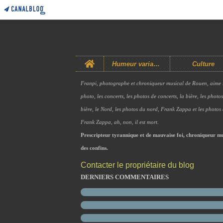
Home
Humeur variable
Culture
Franpi, photographe et chroniqueur musical de Rouen, aime 
photo, les concerts, les photos de concerts, la bière, les photo
bière, le Nord, les photos du nord, Frank Zappa et les photos
Frank Zappa, ah, non, il est mort.
Prescripteur tyrannique et de mauvaise foi, chroniqueur mu
des confins.
Contacter le propriétaire du blog
DERNIERS COMMENTAIRES