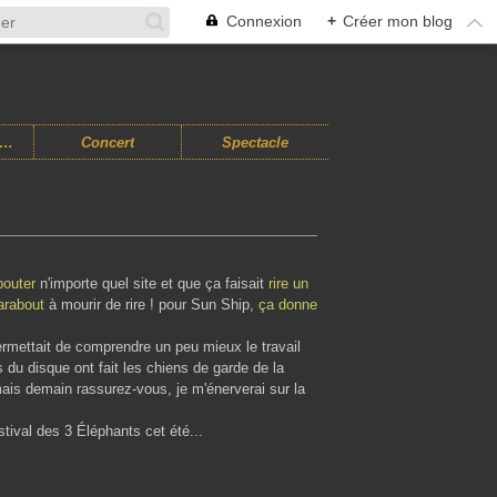
Connexion
+
Créer mon blog
usiques Improvisées
Concert
Spectacle
outer
n'importe quel site et que ça faisait
rire un
arabout
à mourir de rire ! pour Sun Ship,
ça donne
permettait de comprendre un peu mieux le travail
 du disque ont fait les chiens de garde de la
, mais demain rassurez-vous, je m'énerverai sur la
tival des 3 Éléphants cet été...