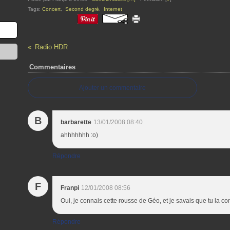
Tags:
Concert
,
Second degré
,
Internet
Radio HDR
Commentaires
Ajouter un commentaire
B
barbarette
13/01/2008 08:40
ahhhhhhh :o)
Répondre
F
Franpi
12/01/2008 08:56
Oui, je connais cette rousse de Géo, et je savais que tu la co
Répondre