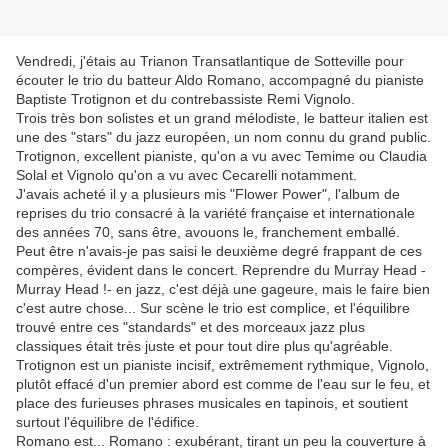
Vendredi, j'étais au Trianon Transatlantique de Sotteville pour
écouter le trio du batteur Aldo Romano, accompagné du pianiste
Baptiste Trotignon et du contrebassiste Remi Vignolo.
Trois très bon solistes et un grand mélodiste, le batteur italien est
une des "stars" du jazz européen, un nom connu du grand public.
Trotignon, excellent pianiste, qu'on a vu avec Temime ou Claudia
Solal et Vignolo qu'on a vu avec Cecarelli notamment.
J'avais acheté il y a plusieurs mis "Flower Power", l'album de
reprises du trio consacré à la variété française et internationale
des années 70, sans être, avouons le, franchement emballé.
Peut être n'avais-je pas saisi le deuxième degré frappant de ces
compères, évident dans le concert. Reprendre du Murray Head -
Murray Head !- en jazz, c'est déjà une gageure, mais le faire bien
c'est autre chose... Sur scène le trio est complice, et l'équilibre
trouvé entre ces "standards" et des morceaux jazz plus
classiques était très juste et pour tout dire plus qu'agréable.
Trotignon est un pianiste incisif, extrêmement rythmique, Vignolo,
plutôt effacé d'un premier abord est comme de l'eau sur le feu, et
place des furieuses phrases musicales en tapinois, et soutient
surtout l'équilibre de l'édifice.
Romano est... Romano : exubérant, tirant un peu la couverture à