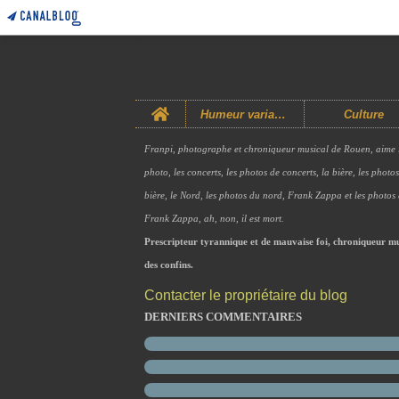
Home
Humeur variable
Culture
Franpi, photographe et chroniqueur musical de Rouen, aime 
photo, les concerts, les photos de concerts, la bière, les photo
bière, le Nord, les photos du nord, Frank Zappa et les photos
Frank Zappa, ah, non, il est mort.
Prescripteur tyrannique et de mauvaise foi, chroniqueur mu
des confins.
Contacter le propriétaire du blog
DERNIERS COMMENTAIRES