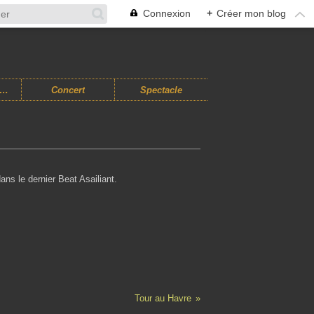
Connexion
+
Créer mon blog
usiques Improvisées
Concert
Spectacle
dans le dernier Beat Asailiant.
Tour au Havre