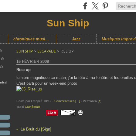
Sun Ship
chroniques musicales
Jazz
M
SUN SHIP
>
ESCAPADE
>
RISE UP
la
s de
16 FÉVRIER 2008
 de
Rise up
lumière magnifique ce matin, j'ai la tête à ma fenêtre et les oreilles 
sical
C'est parti pour un week-end photo
Posté par Franpi à 10:12 -
Commentaires [
…
]
- Permalien [
#
]
Tags:
Cathédrale
Le Bruit du [Sign]