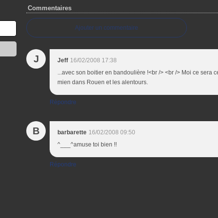
Commentaires
Ajouter un commentaire
J
Jeff
16/02/2008 17:38
...avec son boitier en bandoulière !<br /> <br /> Moi ce sera
mien dans Rouen et les alentours.
Répondre
B
barbarette
16/02/2008 09:50
^___^amuse toi bien !!
Répondre