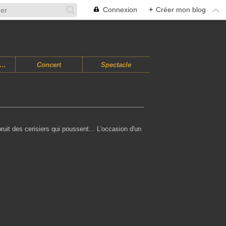
Connexion
+
Créer mon blog
usiques Improvisées
Concert
Spectacle
uit des cerisiers qui poussent... L'occasion d'un