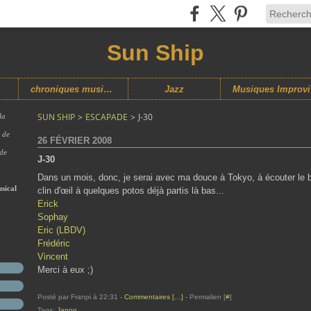
Sun Ship
chroniques musicales
Jazz
M
SUN SHIP
>
ESCAPADE
>
J-30
la
s de
26 FÉVRIER 2008
 de
J-30
Dans un mois, donc, je serai avec ma douce à Tokyo, à écouter le br
sical
clin d'œil à quelques potos déjà partis là bas...
Erick
Sophay
Eric (LBDV)
Frédéric
Vincent
Merci à eux ;)
Posté par Franpi à 22:31 -
Commentaires [
…
]
- Permalien [
#
]
Tags:
Japon