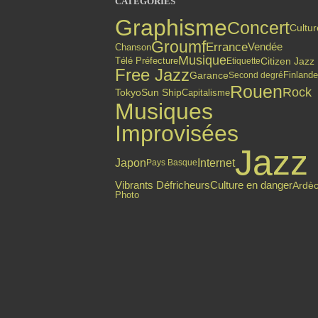
CATÉGORIES
Graphisme
Concert
Cultur
Groumf
Errance
Vendée
Chanson
Musique
Citizen Jazz
Télé Préfecture
Etiquette
Free Jazz
Finlande
Garance
Second degré
Rouen
Rock
Tokyo
Sun Ship
Capitalisme
Musiques
Improvisées
Jazz
Internet
Japon
Pays Basque
Culture en danger
Vibrants Défricheurs
Ardè
Photo
Top articles