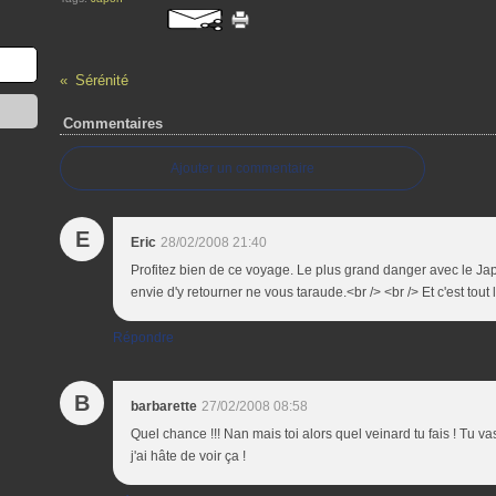
Sérénité
Commentaires
Ajouter un commentaire
E
Eric
28/02/2008 21:40
Profitez bien de ce voyage. Le plus grand danger avec le Japo
envie d'y retourner ne vous taraude.<br /> <br /> Et c'est tout
Répondre
B
barbarette
27/02/2008 08:58
Quel chance !!! Nan mais toi alors quel veinard tu fais ! Tu 
j'ai hâte de voir ça !