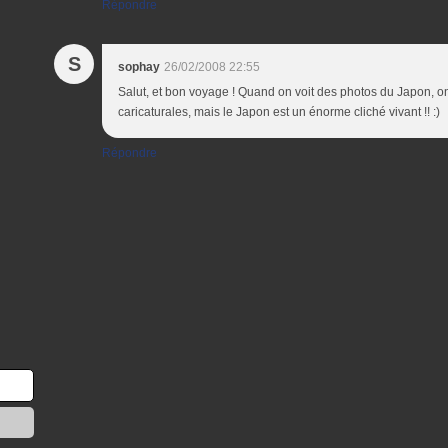
Répondre
S
sophay
26/02/2008 22:55
Salut, et bon voyage ! Quand on voit des photos du Japon, on p
caricaturales, mais le Japon est un énorme cliché vivant !! :)
Répondre