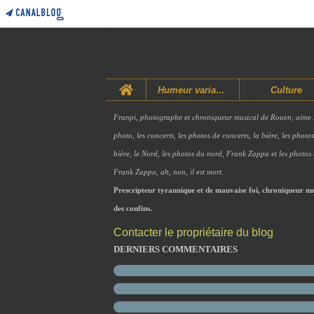
Home
Humeur variable
Culture
Franpi, photographe et chroniqueur musical de Rouen, aime 
photo, les concerts, les photos de concerts, la bière, les photo
bière, le Nord, les photos du nord, Frank Zappa et les photos
Frank Zappa, ah, non, il est mort.
Prescripteur tyrannique et de mauvaise foi, chroniqueur mu
des confins.
Contacter le propriétaire du blog
DERNIERS COMMENTAIRES