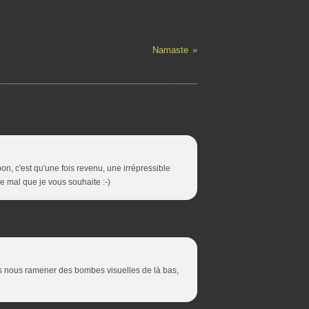
Namaste
n, c'est qu'une fois revenu, une irrépressible
 le mal que je vous souhaite :-)
vas nous ramener des bombes visuelles de là bas,