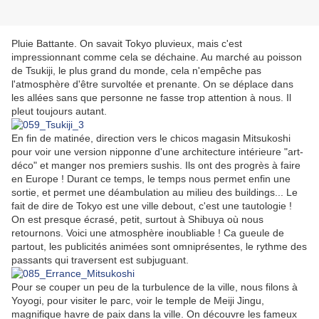
Pluie Battante. On savait Tokyo pluvieux, mais c'est
impressionnant comme cela se déchaine. Au marché au poisson
de Tsukiji, le plus grand du monde, cela n'empêche pas
l'atmosphère d'être survoltée et prenante. On se déplace dans
les allées sans que personne ne fasse trop attention à nous. Il
pleut toujours autant.
En fin de matinée, direction vers le chicos magasin Mitsukoshi
pour voir une version nipponne d'une architecture intérieure "art-
déco" et manger nos premiers sushis. Ils ont des progrès à faire
en Europe ! Durant ce temps, le temps nous permet enfin une
sortie, et permet une déambulation au milieu des buildings... Le
fait de dire de Tokyo est une ville debout, c'est une tautologie !
On est presque écrasé, petit, surtout à Shibuya où nous
retournons. Voici une atmosphère inoubliable ! Ca gueule de
partout, les publicités animées sont omniprésentes, le rythme des
passants qui traversent est subjuguant.
Pour se couper un peu de la turbulence de la ville, nous filons à
Yoyogi, pour visiter le parc, voir le temple de Meiji Jingu,
magnifique havre de paix dans la ville. On découvre les fameux