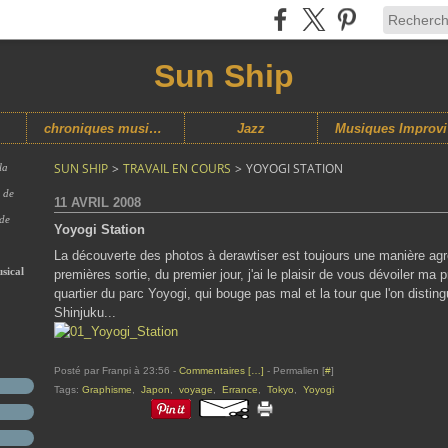
Sun Ship
chroniques musicales
Jazz
M
SUN SHIP
>
TRAVAIL EN COURS
>
YOYOGI STATION
la
s de
11 AVRIL 2008
 de
Yoyogi Station
La découverte des photos à derawtiser est toujours une manière agr
sical
premières sortie, du premier jour, j'ai le plaisir de vous dévoiler ma
quartier du parc Yoyogi, qui bouge pas mal et la tour que l'on distin
Shinjuku...
Posté par Franpi à 23:56 -
Commentaires [
…
]
- Permalien [
#
]
Tags:
Graphisme
,
Japon
,
voyage
,
Errance
,
Tokyo
,
Yoyogi