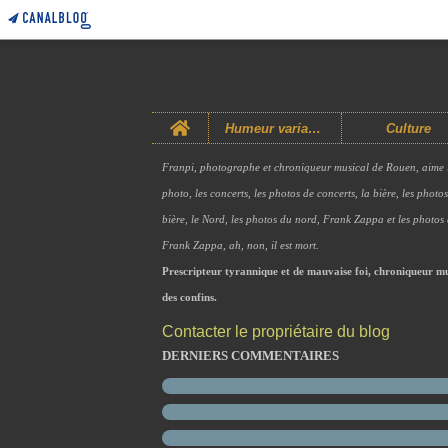
Home
Humeur variable
Culture
Franpi, photographe et chroniqueur musical de Rouen, aime 
photo, les concerts, les photos de concerts, la bière, les photo
bière, le Nord, les photos du nord, Frank Zappa et les photos
Frank Zappa, ah, non, il est mort.
Prescripteur tyrannique et de mauvaise foi, chroniqueur mu
des confins.
Contacter le propriétaire du blog
DERNIERS COMMENTAIRES