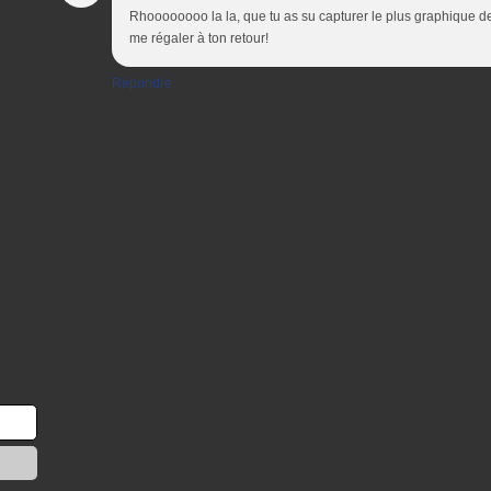
Rhoooooooo la la, que tu as su capturer le plus graphique de
me régaler à ton retour!
Répondre