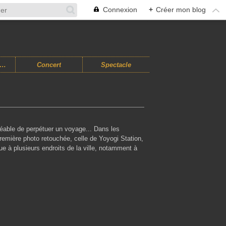
Connexion
+
Créer mon blog
usiques Improvisées
Concert
Spectacle
éable de perpétuer un voyage... Dans les
 première photo retouchée, celle de Yoyogi Station,
gue à plusieurs endroits de la ville, notamment à