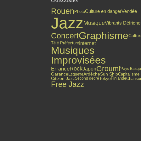
CATÉGORIES
Rouen
Culture en danger
Vendée
Photo
Jazz
Musique
Vibrants Défriche
Graphisme
Concert
Cultur
Internet
Télé Préfecture
Musiques
Improvisées
Groumf
Errance
Rock
Japon
Pays Basq
Garance
Ardèche
Sun Ship
Capitalisme
Etiquette
Citizen Jazz
Finlande
Tokyo
Chanso
Second degré
Free Jazz
Top articles