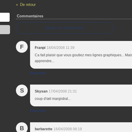
De retour
Commentaires
Ajouter un commentaire
F
Franpi
18/04/2008 11:39
Ca fait plaisir que vous goutiez mes lignes graphiques... Mai
apprendre...
Répondre
S
Skysan
17/04/2008 21:31
coup d'œil margistral...
Répondre
B
barbarette
16/04/2008 08:19