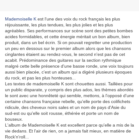
Mademoiselle K
est l'une des voix du rock français les plus
réjouissante, les plus tendues, les plus jolies et les plus
agréables. Ses performances sur scène sont des petites bombes
acides formidables, et cette énergie méritait un bon album, bien
produit, dans un bel écrin. Si on pouvait regretter une production
un peu en dessous sur le premier album alors que les chansons
cinglantes étaient au rendez-vous, le second n'est pas de cet
acabit. Prédominance des guitares sur la section rythmique
malgré cette belle présence d'une basse ronde, une voix toujours
aussi bien placée, c'est un album qui a digéré plusieurs époques
du rock, et pas les plus honteuses...
Les textes de mademoiselle K sont chouettes aussi. Taillées pour
un public disparate, y compris des plus ados, les thèmes abordés
le sont avec une honnêteté qui semble, mettons, à l'opposé d'une
certaine chansons française rebelle, qu'elle porte des colifichets
ridicule, des cheveux noirs sales et un nom de pays d'Asie du
sud-est ou qu'elle soit rousse, éthérée et porte un nom de
bouseux.
L'album de Mademoiselle K est excellent parce qu'elle a mis de la
vie dedans. Et l'air de rien, on a jamais fait mieux, en matière de
Rock'n'roll...