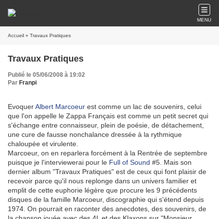
MENU
Accueil
» Travaux Pratiques
Travaux Pratiques
Publié le 05/06/2008 à 19:02
Par
Franpi
Evoquer
Albert Marcoeur
est comme un lac de souvenirs, celui
que l'on appelle le Zappa Français est comme un petit secret qui
s'échange entre connaisseur, plein de poésie, de détachement,
une cure de fausse nonchalance dressée à la rythmique
chaloupée et virulente.
Marcoeur, on en reparlera forcément à la Rentrée de septembre
puisque je l'interviewerai pour le
Full of Sound
#5. Mais son
dernier album "Travaux Pratiques" est de ceux qui font plaisir de
recevoir parce qu'il nous replonge dans un univers familier et
emplit de cette euphorie légère que procure les 9 précédents
disques de la famille Marcoeur, discographie qui s'étend depuis
1974. On pourrait en raconter des anecdotes, des souvenirs, de
la chanson jouée avec des 4L et des Klaxons sur "Monsieur