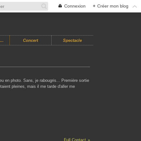
Connexion
+
Créer mon blog
usiques Improvisées
Concert
Spectacle
eu en photo. Sans, je rabougris... Première sortie
étaient pleines, mais il me tarde d'aller me
Full Contact