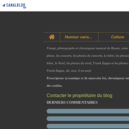
Home
Humeur variable
Culture
Franpi, photographe et chroniqueur musical de Rouen, aime 
photo, les concerts, les photos de concerts, la bière, les photo
bière, le Nord, les photos du nord, Frank Zappa et les photos
Frank Zappa, ah, non, il est mort.
Prescripteur tyrannique et de mauvaise foi, chroniqueur mu
des confins.
Contacter le propriétaire du blog
DERNIERS COMMENTAIRES