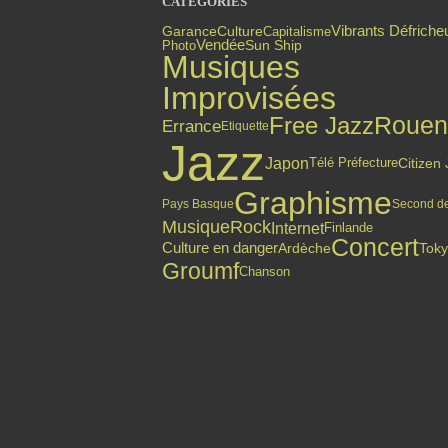
CATÉGORIES
Vibrants Défriche
Garance
Culture
Capitalisme
Vendée
Photo
Sun Ship
Musiques
Improvisées
Free Jazz
Rouen
Errance
Etiquette
Jazz
Japon
Citizen
Télé Préfecture
Graphisme
Pays Basque
Second d
Musique
Rock
Internet
Finlande
Concert
Culture en danger
Ardèche
Tok
Groumf
Chanson
Top articles