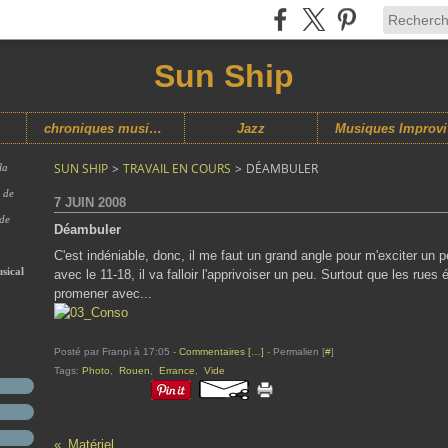
Sun Ship
chroniques musicales
Jazz
M
SUN SHIP
>
TRAVAIL EN COURS
>
DÉAMBULER
la
s de
7 JUIN 2008
 de
Déambuler
C'est indéniable, donc, il me faut un grand angle pour m'exciter un p
sical
avec le 11-18, il va falloir l'apprivoiser un peu. Surtout que les rues 
promener avec...
Posté par Franpi à 17:05 -
Commentaires [
…
]
- Permalien [
#
]
Tags:
Photo
,
Rouen
,
Errance
,
Vide
Matériel