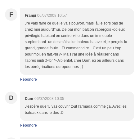
F
Franpi
06/07/2008 10:57
Jre vais faire ce que je vais pouvoir, mais là, je sors pas de
chez moi aujourd'hui. De par mon balcon j'aperçois -odieux
privilégié habitant en centre-ville dans un immeuble
surplombant- un des mâts d'un bateau batave et je perçois la
grand, grande foule... Et comment dire... C'est un peu trop
pour moi, en fait.<br /> Mais j'ai une idée à réaliser dans
l'après midi :)<br /> A bientôt, cher Dam, ici ou ailleurs dans
tes pérégrinations européennes ;-)
Répondre
D
Dam
06/07/2008 10:35
J'espère que tu vas couvrir tout l'armada comme ça. Avec les
bateaux dans le dos :D
Répondre