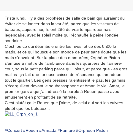
Triste lundi, il y a des prophètes de salle de bain qui auraient du
éviter de se lancer dans la variété, parce que les visiteurs de
bateaux, aujourd'hui, ils ont tâté du vrai temps rouennais
légendaire, avec le soleil moite qui réchauffe à peine l'ondée
soudaine.
C'est fou ce qui déambule entre les rives, et ce dès 8h00 le
matin, et ce qui bouscule son monde de peur sans doute que les
mats s'envolent. Sur la place des emmurées, Orphéon Piston
s'amuse a mettre de l'ambiance dans les quartiers de l'arrière-
cour, sous le petit parking parce qu'il pleut, et parce que -les gros
malins- ça fait une furieuse caisse de résonance qui amadoue
tout le quartier. Les gens pressés ralentissent le pas, les gamins
s'écarquillent devant le soubassophone et Amar, le vieil Amar, le
premier gars a qui j'ai adressé la parole à Rouen passe avec
amusement en profitant de sa retraite.
C'est plutôt ça le Rouen que j'aime, de celui qui sort les cuivres
plutôt que les bateaux...
#Concert
#Rouen
#Armada
#Fanfare
#Orphéon Piston