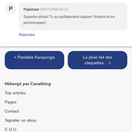
P
Pajamaw
08/07/2008 04:32
Superbe photo! Tu as parfaitement capture' l'instant et les
personnages!
Répondre
< Pandelis Karayorgis
La pluie fait des
claquettes... >
Hébergé par Canalblog
Top articles
Pages
Contact
Signaler un abus
C.G.U.