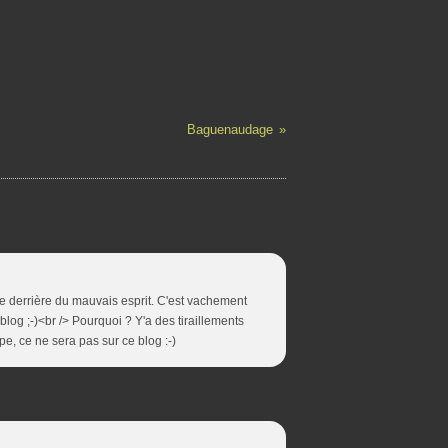
Baguenaudage
e derrière du mauvais esprit. C'est vachement
 blog ;-)<br /> Pourquoi ? Y'a des tiraillements
ype, ce ne sera pas sur ce blog :-)