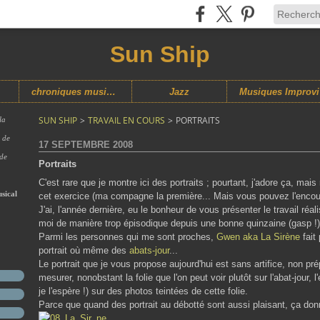
Sun Ship
chroniques musicales
Jazz
M
SUN SHIP
>
TRAVAIL EN COURS
>
PORTRAITS
la
s de
17 SEPTEMBRE 2008
 de
Portraits
C'est rare que je montre ici des portraits ; pourtant, j'adore ça, m
sical
cet exercice (ma compagne la première... Mais vous pouvez l'encour
J'ai, l'année dernière, eu le bonheur de vous présenter le travail réa
moi de manière trop épisodique depuis une bonne quinzaine (gasp !)
Parmi les personnes qui me sont proches,
Gwen aka La Sirène
fait
portrait où même des
abats-jour
...
Le portrait que je vous propose aujourd'hui est sans artifice, non pré
mesurer, nonobstant la folie que l'on peut voir plutôt sur l'abat-jour,
je l'espère !) sur des photos teintées de cette folie.
Parce que quand des portrait au débotté sont aussi plaisant, ça donne