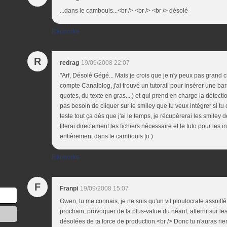
...dans le cambouis...<br /> <br /> <br /> désolé
Répondre
R
redrag
19/09/2008 22:07
"Arf, Désolé Gégé... Mais je crois que je n'y peux pas grand c
compte Canalblog, j'ai trouvé un tutorail pour insérer une bar
quotes, du texte en gras....) et qui prend en charge la détecti
pas besoin de cliquer sur le smiley que tu veux intégrer si tu 
teste tout ça dès que j'ai le temps, je récupèrerai les smiley 
filerai directement les fichiers nécessaire et le tuto pour les 
entièrement dans le cambouis |o )
Répondre
F
Franpi
19/09/2008 15:07
Gwen, tu me connais, je ne suis qu'un vil ploutocrate assoiffé
prochain, provoquer de la plus-value du néant, atterrir sur l
désolées de ta force de production.<br /> Donc tu n'auras rie