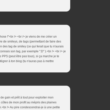
hose !"<br /> <br /> je viens de me créer un
re de smileys, de tags (permettant de faire des
on des tag de smiley (ce qui ferait que tu n'aurais
connais son tag, par exemple ":D" ).<br /> <br /> je
de PPS (peut être pas tous), si ça marche je te
intégrer à ton blog (tu n'auras pas à mettre
 de gain et prêt à tout pour exploiter mon
es côtes de mon profit au mépris des plaines
n.<br /> Au pire condescendrai-je à une petite