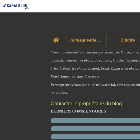
Home
Humeur variable
Culture
Franpi, photographe et chroniqueur musical de Rouen, aime 
photo, les concerts, les photos de concerts, la bière, les photo
bière, le Nord, les photos du nord, Frank Zappa et les photos
Frank Zappa, ah, non, il est mort.
Prescripteur tyrannique et de mauvaise foi, chroniqueur mu
des confins.
Contacter le propriétaire du blog
DERNIERS COMMENTAIRES