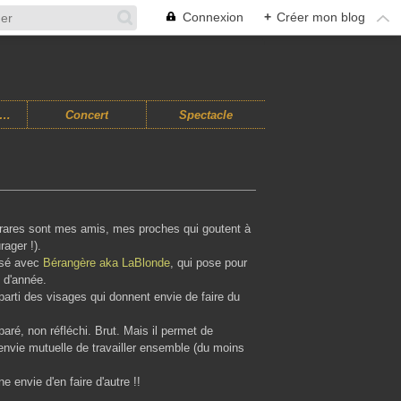
Connexion
+
Créer mon blog
usiques Improvisées
Concert
Spectacle
ais rares sont mes amis, mes proches qui goutent à
ager !).
lisé avec
Bérangère aka LaBlonde
, qui pose pour
 d'année.
 parti des visages qui donnent envie de faire du
paré, non réfléchi. Brut. Mais il permet de
 l'envie mutuelle de travailler ensemble (du moins
 envie d'en faire d'autre !!