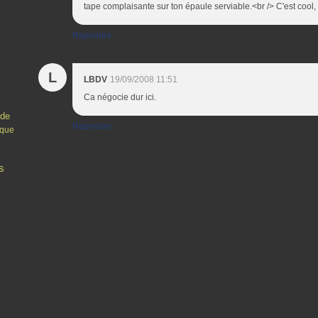
tape complaisante sur ton épaule serviable.<br /> C'est cool,
Répondre
L
LBDV
19/09/2008 11:51
Ca négocie dur ici.
nde
Répondre
sque
s
Contact
Signaler un abus
C.G.U.
Cookies et données personnelles
Préféren