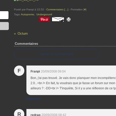
Posté par Franpi à 22:52 -
Commentaires [
…
]
- Permalien [
#
]
Tags:
Autopromo
,
Undergroumf
Octurn
Commentaires
Ajouter un commentaire
F
Franpi
20/09/2008 09:04
Bon, j'ai pas trouvé. Je vais donc planquer mon incompétenc
2.0...<br /> En fait, tu voudrais que je fasse un forum sur mon
ailleurs ? :-DD<br /> T'inquiète, Si il y a une réflexion de ce t
Répondre
R
redrag
20/09/2008 08:42