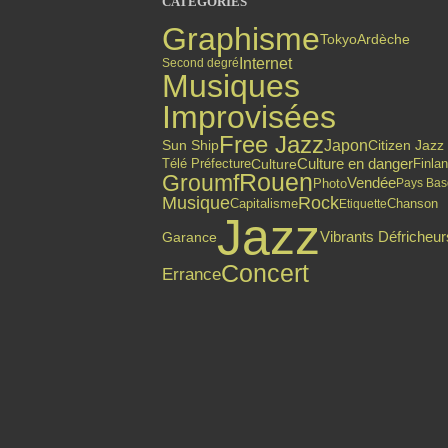
CATÉGORIES
Graphisme
Tokyo
Ardèche
Internet
Second degré
Musiques
Improvisées
Free Jazz
Japon
Citizen Jazz
Sun Ship
Culture en danger
Finla
Culture
Télé Préfecture
Rouen
Groumf
Vendée
Photo
Pays Ba
Musique
Rock
Capitalisme
Chanson
Etiquette
Jazz
Vibrants Défricheur
Garance
Concert
Errance
Top articles