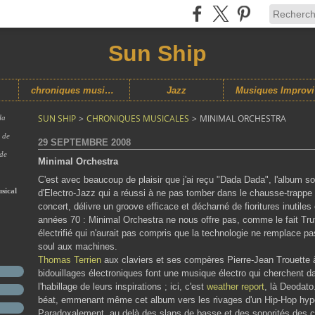
Sun Ship
chroniques musicales
Jazz
M
SUN SHIP
>
CHRONIQUES MUSICALES
>
MINIMAL ORCHESTRA
la
s de
29 SEPTEMBRE 2008
 de
Minimal Orchestra
C'est avec beaucoup de plaisir que j'ai reçu "Dada Dada", l'album s
sical
d'Electro-Jazz qui a réussi à ne pas tomber dans le chausse-trappe
concert, délivre un groove efficace et décharné de fioritures inutile
années 70 : Minimal Orchestra ne nous offre pas, comme le fait Tru
électrifié qui n'aurait pas compris que la technologie ne remplace pas
soul aux machines.
Thomas Terrien
aux claviers et ses compères Pierre-Jean Trouette à 
bidouillages électroniques font une musique électro qui cherchent da
l'habillage de leurs inspirations ; ici, c'est
weather report
, là Deodato
béat, emmenant même cet album vers les rivages d'un Hip-Hop hyp
Paradoxalement, au delà des slaps de basse et des sonorités des cl