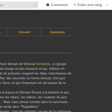
Connexion
+
Créer mon blog
usiques Improvisées
Concert
Spectacle
ortant demain de
Minimal Orchestra
, un groupe
 du lounge un peu bonasse et qui, d'album en
s et de postures singeant les têtes chercheuses de
ffaz des resucées en forme d'ersatz d'un jazz
 l'âme, et que l'important est de trouver de la
la basse et Ghislain Rivera à la batterie et aux
ns les relans, les odeurs, les couleurs du jazz
... Mais sans jamais tomber dans le sanctuaire
er acide dans "Regardless"
aviers, c'est les rythmes cassés de la rythmique