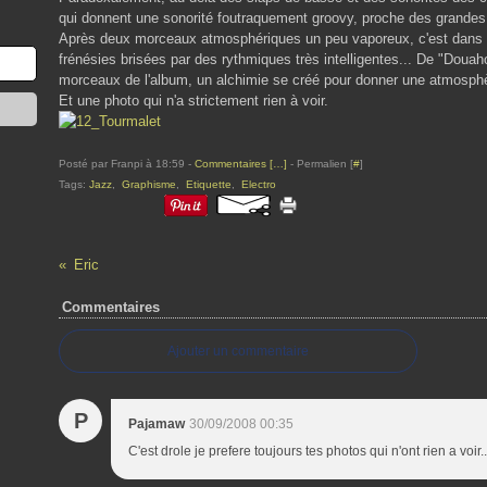
qui donnent une sonorité foutraquement groovy, proche des grandes
Après deux morceaux atmosphériques un peu vaporeux, c'est dans le 
frénésies brisées par des rythmiques très intelligentes... De "Douah
morceaux de l'album, un alchimie se créé pour donner une atmosphè
Et une photo qui n'a strictement rien à voir.
Posté par Franpi à 18:59 -
Commentaires [
…
]
- Permalien [
#
]
Tags:
Jazz
,
Graphisme
,
Etiquette
,
Electro
Eric
Commentaires
Ajouter un commentaire
P
Pajamaw
30/09/2008 00:35
C'est drole je prefere toujours tes photos qui n'ont rien a voir..