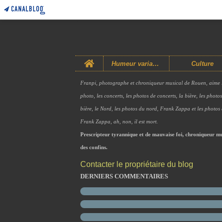
Home
Humeur variable
Culture
Franpi, photographe et chroniqueur musical de Rouen, aime 
photo, les concerts, les photos de concerts, la bière, les photo
bière, le Nord, les photos du nord, Frank Zappa et les photos
Frank Zappa, ah, non, il est mort.
Prescripteur tyrannique et de mauvaise foi, chroniqueur mu
des confins.
Contacter le propriétaire du blog
DERNIERS COMMENTAIRES