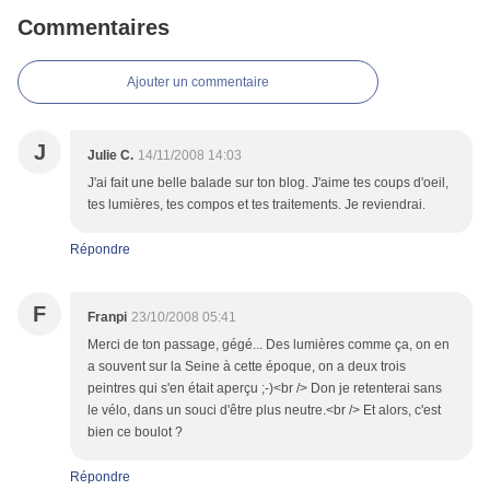
Commentaires
Ajouter un commentaire
J
Julie C.
14/11/2008 14:03
J'ai fait une belle balade sur ton blog. J'aime tes coups d'oeil,
tes lumières, tes compos et tes traitements. Je reviendrai.
Répondre
F
Franpi
23/10/2008 05:41
Merci de ton passage, gégé... Des lumières comme ça, on en
a souvent sur la Seine à cette époque, on a deux trois
peintres qui s'en était aperçu ;-)<br /> Don je retenterai sans
le vélo, dans un souci d'être plus neutre.<br /> Et alors, c'est
bien ce boulot ?
Répondre