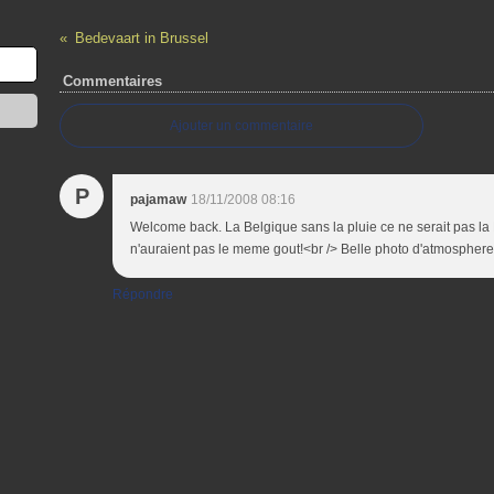
Bedevaart in Brussel
Commentaires
Ajouter un commentaire
P
pajamaw
18/11/2008 08:16
Welcome back. La Belgique sans la pluie ce ne serait pas la
n'auraient pas le meme gout!<br /> Belle photo d'atmosphere 
Répondre