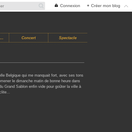
Connexion
+
Créer mon blog
usiques Improvisées
Concert
Spectacle
elle Belgique qui me manquait fort, avec ses tons
 promener le dimanche matin de bonne heure dans
du Grand Sablon enfin vide pour goûter la ville à
lite...