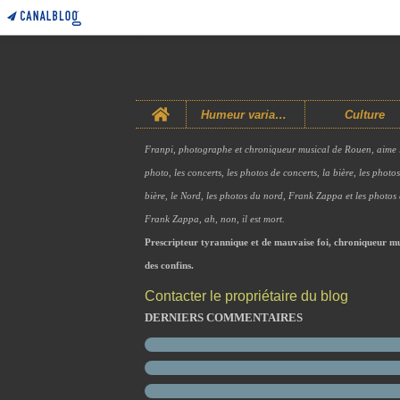
Home
Humeur variable
Culture
Franpi, photographe et chroniqueur musical de Rouen, aime 
photo, les concerts, les photos de concerts, la bière, les photo
bière, le Nord, les photos du nord, Frank Zappa et les photos
Frank Zappa, ah, non, il est mort.
Prescripteur tyrannique et de mauvaise foi, chroniqueur mu
des confins.
Contacter le propriétaire du blog
DERNIERS COMMENTAIRES