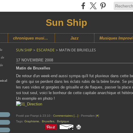
Sun Ship
chroniques musicales
Jazz
M
SUN SHIP
>
ESCAPADE
>
MATIN DE BRUXELLES
la
s de
17 NOVEMBRE 2008
 de
Matin de Bruxelles
De retour d'un week-end aussi sympa qu'il fut pluvieux dans cette b
sical
de gris qui se perdent dans les éclats rubis de la bière brune. Se
les rues vides et gorgées de grisaille et de flaques, passer la place 
soi tout seul, voici le bonheur de cette capitale anarchique et hétéroc
Un exemple en photo !
Posté par Franpi à 23:10 -
Commentaires [
…
]
- Permalien [
#
]
Tags:
Graphisme
,
Bruxelles
,
Belgique