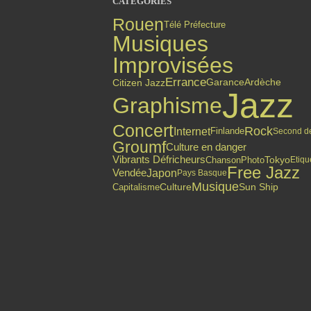
CATÉGORIES
Rouen
Télé Préfecture
Musiques
Improvisées
Errance
Citizen Jazz
Garance
Ardèche
Jazz
Graphisme
Concert
Rock
Internet
Finlande
Second d
Groumf
Culture en danger
Vibrants Défricheurs
Chanson
Photo
Tokyo
Etiqu
Free Jazz
Japon
Vendée
Pays Basque
Musique
Capitalisme
Culture
Sun Ship
Top articles