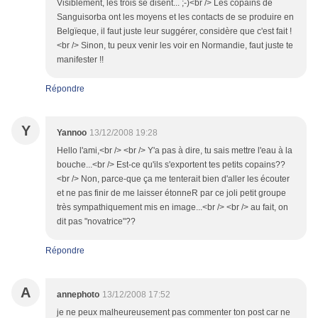
Visiblement, les trois se disent... ;-)<br /> Les copains de
Sanguisorba ont les moyens et les contacts de se produire en
Belgïeque, il faut juste leur suggérer, considère que c'est fait !
<br /> Sinon, tu peux venir les voir en Normandie, faut juste te
manifester !!
Répondre
Y
Yannoo
13/12/2008 19:28
Hello l'ami,<br /> <br /> Y'a pas à dire, tu sais mettre l'eau à la
bouche...<br /> Est-ce qu'ils s'exportent tes petits copains??
<br /> Non, parce-que ça me tenterait bien d'aller les écouter
et ne pas finir de me laisser étonneR par ce joli petit groupe
très sympathiquement mis en image...<br /> <br /> au fait, on
dit pas "novatrice"??
Répondre
A
annephoto
13/12/2008 17:52
je ne peux malheureusement pas commenter ton post car ne