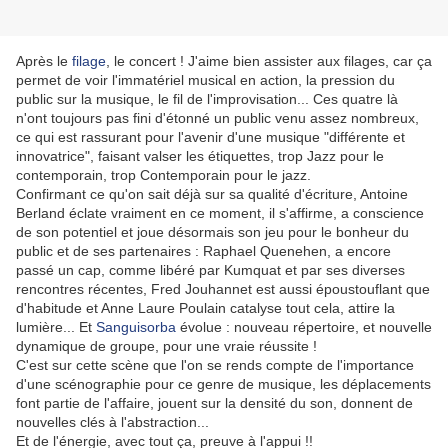
Après le
filage
, le concert ! J'aime bien assister aux filages, car ça
permet de voir l'immatériel musical en action, la pression du
public sur la musique, le fil de l'improvisation... Ces quatre là
n'ont toujours pas fini d'étonné un public venu assez nombreux,
ce qui est rassurant pour l'avenir d'une musique "différente et
innovatrice", faisant valser les étiquettes, trop Jazz pour le
contemporain, trop Contemporain pour le jazz.
Confirmant ce qu'on sait déjà sur sa qualité d'écriture, Antoine
Berland éclate vraiment en ce moment, il s'affirme, a conscience
de son potentiel et joue désormais son jeu pour le bonheur du
public et de ses partenaires : Raphael Quenehen, a encore
passé un cap, comme libéré par Kumquat et par ses diverses
rencontres récentes, Fred Jouhannet est aussi époustouflant que
d'habitude et Anne Laure Poulain catalyse tout cela, attire la
lumière... Et
Sanguisorba
évolue : nouveau répertoire, et nouvelle
dynamique de groupe, pour une vraie réussite !
C'est sur cette scène que l'on se rends compte de l'importance
d'une scénographie pour ce genre de musique, les déplacements
font partie de l'affaire, jouent sur la densité du son, donnent de
nouvelles clés à l'abstraction...
Et de l'énergie, avec tout ça, preuve à l'appui !!