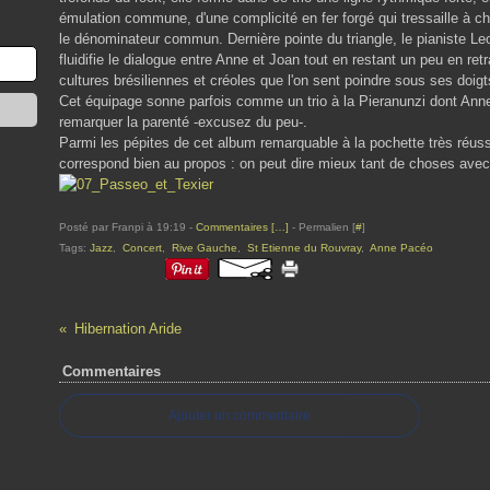
émulation commune, d'une complicité en fer forgé qui tressaille à c
le dénominateur commun. Dernière pointe du triangle, le pianiste L
fluidifie le dialogue entre Anne et Joan tout en restant un peu en re
cultures brésiliennes et créoles que l'on sent poindre sous ses doigt
Cet équipage sonne parfois comme un trio à la Pieranunzi dont Anne
remarquer la parenté -excusez du peu-.
Parmi les pépites de cet album remarquable à la pochette très réussie
correspond bien au propos : on peut dire mieux tant de choses avec 
Posté par Franpi à 19:19 -
Commentaires [
…
]
- Permalien [
#
]
Tags:
Jazz
,
Concert
,
Rive Gauche
,
St Etienne du Rouvray
,
Anne Pacéo
Hibernation Aride
Commentaires
Ajouter un commentaire