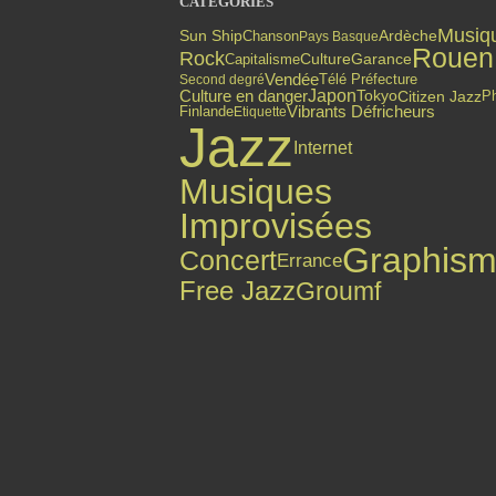
CATÉGORIES
Musiq
Sun Ship
Chanson
Ardèche
Pays Basque
Rouen
Rock
Capitalisme
Culture
Garance
Vendée
Second degré
Télé Préfecture
Culture en danger
Japon
Citizen Jazz
Tokyo
P
Finlande
Vibrants Défricheurs
Etiquette
Jazz
Internet
Musiques
Improvisées
Graphis
Concert
Errance
Free Jazz
Groumf
Top articles