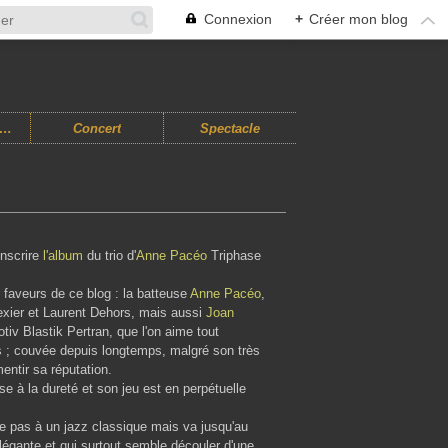
Connexion
+
Créer mon blog
usiques Improvisées
Concert
Spectacle
inscrire
l'album
du trio d'
Anne Pacéo
Triphase
s faveurs de ce blog : la batteuse
Anne Pacéo
,
 Texier et Laurent Dehors, mais aussi
Joan
tiv Blastik Pertran, que l'on aime tout
s ; couvée depuis longtemps, malgré son très
entir sa réputation.
se à la dureté et son jeu est en perpétuelle
e pas à un jazz classique mais va jusqu'au
élégante et qui surtout semble découler d'une