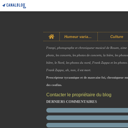
Home
Humeur variable
Culture
Franpi, photographe et chroniqueur musical de Rouen, aime 
photo, les concerts, les photos de concerts, la bière, les photo
bière, le Nord, les photos du nord, Frank Zappa et les photos
Frank Zappa, ah, non, il est mort.
Prescripteur tyrannique et de mauvaise foi, chroniqueur mu
des confins.
Contacter le propriétaire du blog
DERNIERS COMMENTAIRES