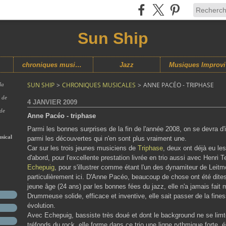
Sun Ship
chroniques musicales
Jazz
M
SUN SHIP
>
CHRONIQUES MUSICALES
>
ANNE PACÉO - TRIPHASE
la
s de
4 JANVIER 2009
 de
Anne Pacéo - triphase
Parmi les bonnes surprises de la fin de l'année 2008, on se devra d'
sical
parmi les découvertes qui n'en sont plus vraiment une.
Car sur les trois jeunes musiciens de
Triphase
, deux ont déjà eu le
d'abord, pour l'excellente prestation livrée en trio aussi avec Henri
Echepuig
, pour s'illustrer comme étant l'un des dynamiteur de Leitmo
particulièrement ici. D'Anne Pacéo, beaucoup de chose ont été dite
jeune âge (24 ans) par les bonnes fées du jazz, elle n'a jamais fait m
Drummeuse solide, efficace et inventive, elle sait passer de la fines
évolution.
Avec Echepuig, bassiste très doué et dont le background ne se limt
tréfonds du rock, elle forme dans ce trio une ligne rythmique forte, 